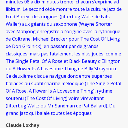
minutes 08 à dix minutes trente, chacun s’exprime ad
libitum. Le second cédé montre toute la culture jazz de
Fred Borey : des origines (Jitterbug Waltz de Fats
Waller) aux géants du saxophone (Wayne Shorter
avec Mahjong enregistré à l’origine avec la rythmique
de Coltrane, Michael Brecker pour The Cost Of Living
de Don Grolnick), en passant par de grands
classiques, mais pas fatalement les plus joués, comme
The Single Petal Of A Rose et Black Beauty d’Ellington
ou A Flower Is A Lovesome Thing de Billy Strayhorn.
Ce deuxième disque navigue donc entre superbes
ballades au subtil charme mélodique (The Single Petal
Of A Rose, A Flower Is A Lovesome Thing), rythme
soutenu (The Cost Of Living) voire virevoltant
(Jitterbug Waltz ou Mr Sandman de Pat Ballard). Du
grand jazz qui balaie toutes les époques.
Claude Loxhay