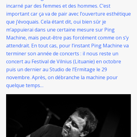
incarné par des femmes et des hommes. C’est
important car ça va de pair avec l’ouverture esthétique
que j’évoquais. Cela étant dit, oui bien sûr je
m’appuierai dans une certaine mesure sur Ping
Machine, mais peut-être pas forcément comme on s’y
attendrait. En tout cas, pour l’instant Ping Machine va
terminer son année de concerts : il nous reste un
concert au Festival de Vilnius (Lituanie) en octobre
puis un dernier au Studio de l’Ermitage le 29
novembre. Après, on débranche la machine pour
quelque temps…