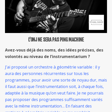
L’ONJ NE SERA PAS PING MACHINE
Avez-vous déjà des noms, des idées précises, des
volontés au niveau de l’instrumentarium ?
J’ai proposé un orchestre à géométrie variable : il y
aura des personnes récurrentes sur tous les
programmes, pour avoir une sorte de noyau dur, mais
il faut aussi que l’instrumentation soit, à chaque fois,
adaptée à la musique qu’on veut faire. Je ne pourrais
pas proposer des programmes suffisamment variés
avec la même instrumentation… En faisant des