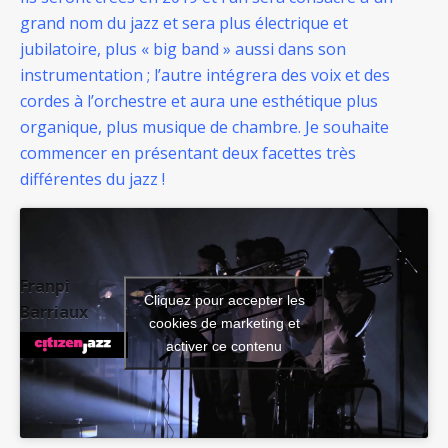
grand nom du jazz et sera plus électrique et
jubilatoire, plus « big band » aussi dans son
instrumentation ; l’autre intégrera des voix et des
cordes à l’orchestre et aura une esthétique plus
organique, plus musique de chambre. Je souhaite
commencer en présentant deux facettes très
différentes du jazz !
Franpi
Cliquez pour accepter les
Barriaux
cookies de marketing et
activer ce contenu