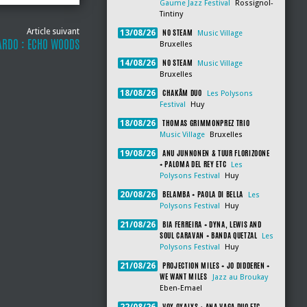
Gaume Jazz Festival
Rossignol-
Tintiny
Article suivant
NO STEAM
13/08/26
Music Village
ARDO : ECHO WOODS
Bruxelles
NO STEAM
14/08/26
Music Village
Bruxelles
CHAKÂM DUO
18/08/26
Les Polysons
Festival
Huy
THOMAS GRIMMONPREZ TRIO
18/08/26
Music Village
Bruxelles
ANU JUNNONEN & TUUR FLORIZOONE
19/08/26
+ PALOMA DEL REY ETC
Les
Polysons Festival
Huy
BELAMBA + PAOLA DI BELLA
20/08/26
Les
Polysons Festival
Huy
BIA FERREIRA + DYNA, LEWIS AND
21/08/26
SOUL CARAVAN + BANDA QUETZAL
Les
Polysons Festival
Huy
PROJECTION MILES + JO DIDDEREN +
21/08/26
WE WANT MILES
Jazz au Broukay
Eben-Emael
VOX OXALYS + ANA VAGA DUO ETC