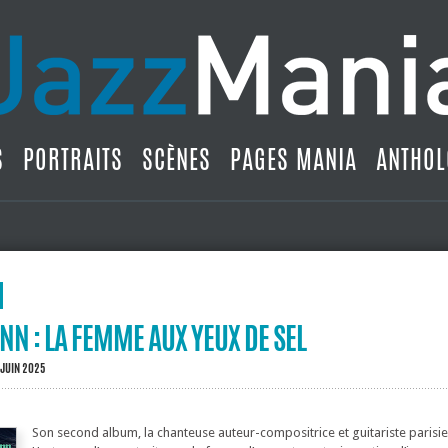
S
PORTRAITS
SCÈNES
PAGES MANIA
ANTHOL
N : LA FEMME AUX YEUX DE SEL
 JUIN 2025
Son second album, la chanteuse auteur-compositrice et guitariste parisi