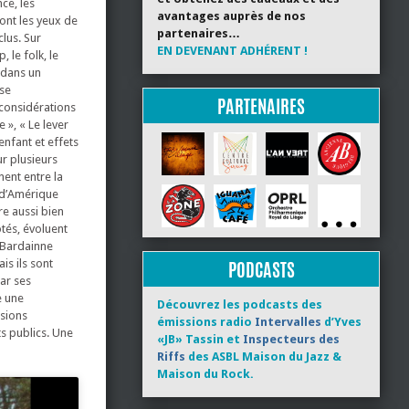
nce, les
avantages auprès de nos
 dont les yeux de
partenaires…
clus. Sur
EN DEVENANT ADHÉRENT !
le folk, le
s dans un
ise
PARTENAIRES
considérations
 », « Le lever
enfant et effets
ur plusieurs
nent entre la
s d’Amérique
re aussi bien
tés, évoluent
 Bardainne
s ils sont
PODCASTS
ar ses
e une
Découvrez les podcasts des
usions
émissions radio
Intervalles
d’Yves
s publics. Une
«JB» Tassin et
Inspecteurs des
Riffs
des ASBL Maison du Jazz &
Maison du Rock.