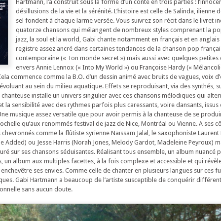
Hartmann, l’a construit sous la forme d’un conte en trois parties : l’innoce
désillusions de la vie et la sérénité. L’histoire est celle de Salinda, ilienne
sel fondent à chaque larme versée. Vous suivrez son récit dans le livret in
quatorze chansons qui mélangent de nombreux styles comprenant la pop, 
jazz, la soul et la world, Gabi chante notamment en français et en anglai
registre assez ancré dans certaines tendances de la chanson pop frança
contemporaine (« Ton monde secret ») mais aussi avec quelques petites 
envers Annie Lennox (« Into My World ») ou Françoise Hardy (« Mélancolie
). Cela commence comme la B.O. d’un dessin animé avec bruits de vagues, voix d’
voluant au sein du milieu aquatique. Effets se reproduisant, via des synthés, s
 chanteuse installe un univers singulier avec ces chansons mélodiques qui alter
t la sensibilité avec des rythmes parfois plus caressants, voire dansants, issu
 Une musique assez versatile que pour avoir permis à la chanteuse de se produi
Rochelle qu’aux renommés festival de jazz de Nice, Montréal ou Vienne. A ses cô
chevronnés comme la flûtiste syrienne Naïssam Jalal, le saxophoniste Laurent
e Added) ou Jesse Harris (Norah Jones, Melody Gardot, Madeleine Peyroux) mai
uré sur ses chansons séduisantes. Réalisant tous ensemble, un album nuancé p
, un album aux multiples facettes, à la fois complexe et accessible et qui révèl
enchevêtre ses envies. Comme celle de chanter en plusieurs langues sur ces f
es. Gabi Hartmann a beaucoup de l’artiste susceptible de conquérir différent
onnelle sans aucun doute.