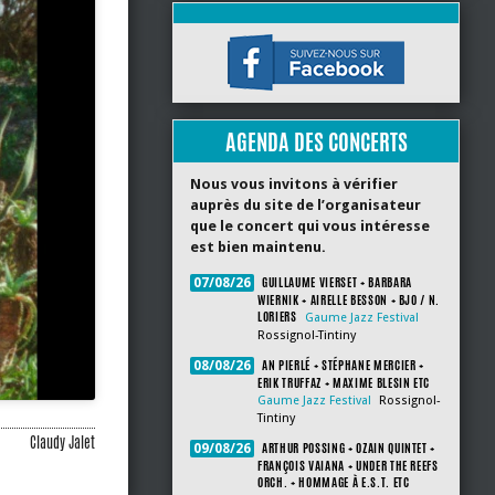
AGENDA DES CONCERTS
Nous vous invitons à vérifier
auprès du site de l’organisateur
que le concert qui vous intéresse
est bien maintenu.
GUILLAUME VIERSET + BARBARA
07/08/26
WIERNIK + AIRELLE BESSON + BJO / N.
LORIERS
Gaume Jazz Festival
Rossignol-Tintiny
AN PIERLÉ + STÉPHANE MERCIER +
08/08/26
ERIK TRUFFAZ + MAXIME BLESIN ETC
Gaume Jazz Festival
Rossignol-
Tintiny
Claudy Jalet
ARTHUR POSSING + OZAIN QUINTET +
09/08/26
FRANÇOIS VAIANA + UNDER THE REEFS
ORCH. + HOMMAGE À E.S.T. ETC