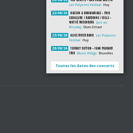
22/08/26
Les Polysons Festival
Huy
HAESEN & BONMARIAGE + TRIO
22/08/26
CAVALIERE / DARDENNE / DILLE +
WATTIÉ ROSENBERG
Jazz au
Broukay
Eben-Emael
ALICE RIVER BAND
23/08/26
Les Polysons
Festival
Huy
TIERNEY SUTTON + IVAN PADUART
28/08/26
TRIO
Music Village
Bruxelles
Toutes les dates des concerts