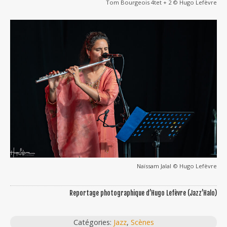
Tom Bourgeois 4tet + 2 © Hugo Lefèvre
Naïssam Jalal © Hugo Lefèvre
Reportage photographique d’Hugo Lefèvre (Jazz’Halo)
Catégories:
Jazz
,
Scènes