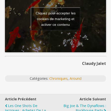
Cliquez pour accepter les
cookies de marketing et
activer ce contenu
Claudy Jalet
Catégories:
Chroniques
,
Around
Article Précédent
Article Suivant
Les One Shots De
Big Joe & The Dynaflows :
Jazzques : Achetez De La
Rockhouse Party