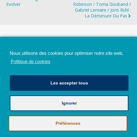
Evolver
Robinson / Toma Gouband /
Gabriel Lemaire / Joris Rühl :
La Démesure Du Pas
Top
Nous utilisons des cookies pour optimiser notre site web.
Mobile
Bureau
Politique de cookies
Les accepter tous
Ignorer
Avec le soutien de la Province de Liège
© 2026 - Tous droits réservés - JazzMania
Politique en matière de confidentialité et de vie privée
|
Politique de
Préférences
cookies (UE)
Hébergé par
Behostings.com