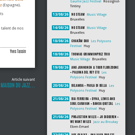
Gaume Jazz Festival
Rossignol-
z
(Espagne).
Tintiny
ts
NO STEAM
13/08/26
Music Village
Bruxelles
NO STEAM
14/08/26
e talent de nos
Music Village
Bruxelles
CHAKÂM DUO
18/08/26
Les Polysons
Festival
Huy
Yves Tassin
THOMAS GRIMMONPREZ TRIO
18/08/26
Music Village
Bruxelles
ANU JUNNONEN & TUUR FLORIZOONE
19/08/26
+ PALOMA DEL REY ETC
Les
Polysons Festival
Huy
Article suivant
A MAISON DU JAZZ…
BELAMBA + PAOLA DI BELLA
20/08/26
Les
Polysons Festival
Huy
BIA FERREIRA + DYNA, LEWIS AND
21/08/26
SOUL CARAVAN + BANDA QUETZAL
Les
Polysons Festival
Huy
PROJECTION MILES + JO DIDDEREN +
21/08/26
WE WANT MILES
Jazz au Broukay
Eben-Emael
VOX OXALYS + ANA VAGA DUO ETC