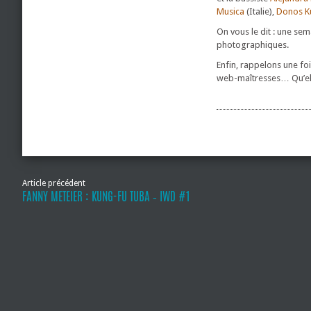
Musica
(Italie),
Donos Ku
On vous le dit : une se
photographiques.
Enfin, rappelons une foi
web-maîtresses… Qu’elle
Article précédent
FANNY METEIER : KUNG-FU TUBA ‐ IWD #1