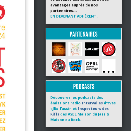
avantages auprès de nos
partenaires…
EN DEVENANT ADHÉRENT !
PARTENAIRES
PODCASTS
Découvrez les podcasts des
émissions radio
Intervalles
d’Yves
«JB» Tassin et
Inspecteurs des
Riffs
des ASBL Maison du Jazz &
Maison du Rock.