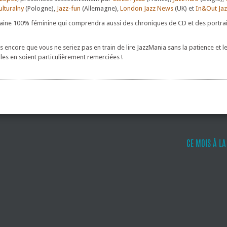
lturalny
(Pologne),
Jazz-fun
(Allemagne),
London Jazz News
(UK) et
In&Out Jaz
maine 100% féminine qui comprendra aussi des chroniques de CD et des portrai
s encore que vous ne seriez pas en train de lire JazzMania sans la patience et l
s en soient particulièrement remerciées !
CE MOIS À L