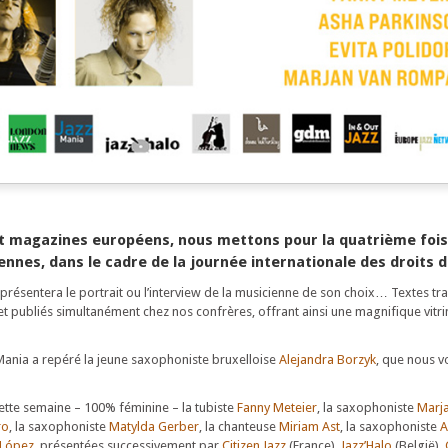
huit magazines européens, nous mettons pour la quatrième fois
ennes, dans le cadre de la journée internationale des droits 
ésentera le portrait ou l’interview de la musicienne de son choix… Textes tra
et publiés simultanément chez nos confrères, offrant ainsi une magnifique vitr
zMania a repéré la jeune saxophoniste bruxelloise
Alejandra Borzyk
, que nous v
tte semaine – 100% féminine – la tubiste
Fanny Meteier
, la saxophoniste
Marj
ro
, la saxophoniste
Matylda Gerber
, la chanteuse
Miriam Ast
, la saxophoniste
A
 López
, présentées successivement par
Citizen Jazz
(France),
Jazz’Halo
(België),