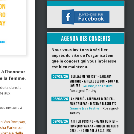
AGENDA DES CONCERTS
Nous vous invitons à vérifier
auprès du site de l’organisateur
que le concert qui vous intéresse
est bien maintenu.
 à l’honneur
GUILLAUME VIERSET + BARBARA
07/08/26
de la femme.
WIERNIK + AIRELLE BESSON + BJO / N.
LORIERS
Gaume Jazz Festival
duits dans la
Rossignol-Tintiny
ine aux
AN PIERLÉ + STÉPHANE MERCIER +
08/08/26
ERIK TRUFFAZ + MAXIME BLESIN ETC
ous invitons à
Gaume Jazz Festival
Rossignol-
Tintiny
ARTHUR POSSING + OZAIN QUINTET +
09/08/26
an Van Rompay
,
FRANÇOIS VAIANA + UNDER THE REEFS
sha Parkinson
ORCH. + HOMMAGE À E.S.T. ETC
Giornale della