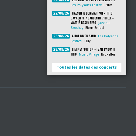
22/08/26
Les Polysons Festival
Huy
HAESEN & BONMARIAGE + TRIO
22/08/26
CAVALIERE / DARDENNE / DILLE +
WATTIÉ ROSENBERG
Jazz au
Broukay
Eben-Emael
ALICE RIVER BAND
23/08/26
Les Polysons
Festival
Huy
TIERNEY SUTTON + IVAN PADUART
28/08/26
TRIO
Music Village
Bruxelles
Toutes les dates des concerts