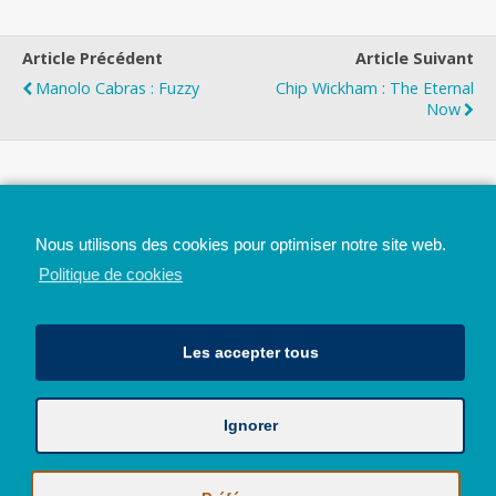
Article Précédent
Article Suivant
Manolo Cabras : Fuzzy
Chip Wickham : The Eternal
Now
Top
Nous utilisons des cookies pour optimiser notre site web.
Mobile
Bureau
Politique de cookies
Les accepter tous
Ignorer
Avec le soutien de la Province de Liège
© 2026 - Tous droits réservés - JazzMania
Politique en matière de confidentialité et de vie privée
|
Politique de