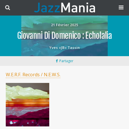
21 Février 2025
Giovanni Di Domenico : Echolalia
Yves «JB» Tassin
Partager
W.E.R.F. Records / N.E.W.S.