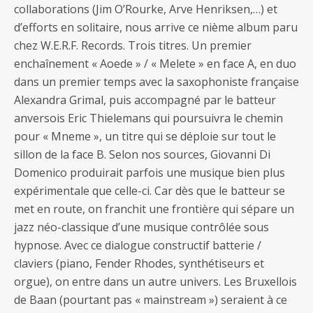
collaborations (Jim O’Rourke, Arve Henriksen,…) et
d’efforts en solitaire, nous arrive ce nième album paru
chez W.E.R.F. Records. Trois titres. Un premier
enchaînement « Aoede » / « Melete » en face A, en duo
dans un premier temps avec la saxophoniste française
Alexandra Grimal, puis accompagné par le batteur
anversois Eric Thielemans qui poursuivra le chemin
pour « Mneme », un titre qui se déploie sur tout le
sillon de la face B. Selon nos sources, Giovanni Di
Domenico produirait parfois une musique bien plus
expérimentale que celle-ci. Car dès que le batteur se
met en route, on franchit une frontière qui sépare un
jazz néo-classique d’une musique contrôlée sous
hypnose. Avec ce dialogue constructif batterie /
claviers (piano, Fender Rhodes, synthétiseurs et
orgue), on entre dans un autre univers. Les Bruxellois
de Baan (pourtant pas « mainstream ») seraient à ce