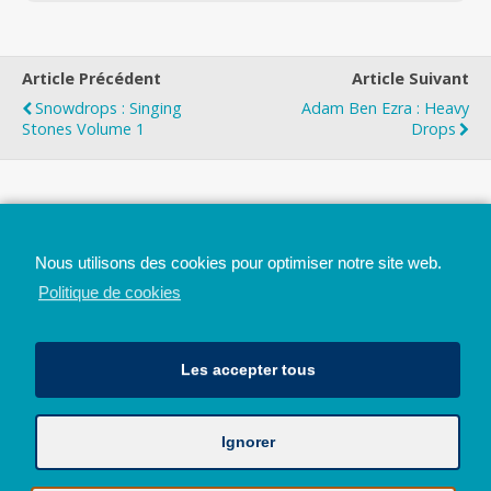
Article Précédent
Article Suivant
Snowdrops : Singing
Adam Ben Ezra : Heavy
Stones Volume 1
Drops
Top
Nous utilisons des cookies pour optimiser notre site web.
Mobile
Bureau
Politique de cookies
Les accepter tous
Ignorer
Avec le soutien de la Province de Liège
© 2026 - Tous droits réservés - JazzMania