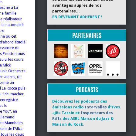
es
avantages auprès de nos
est né à La
partenaires…
ne famille
EN DEVENANT ADHÉRENT !
le réalisateur
la nationalité
tre
PARTENAIRES
gne où cet
 d’abord étudié
ervatoire de
 Pirotton puis
suivi les cours
de Mick
Music Orchestra
re autres, de
formé un
PODCASTS
l La Rocca puis
al Schumacher.
 enregistré
Découvrez les podcasts des
ec le
émissions radio
Intervalles
d’Yves
e You”, en
«JB» Tassin et
Inspecteurs des
 allemand
Riffs
des ASBL Maison du Jazz &
e du Mannheim
Maison du Rock.
sein de l’Alba
 tous les deux