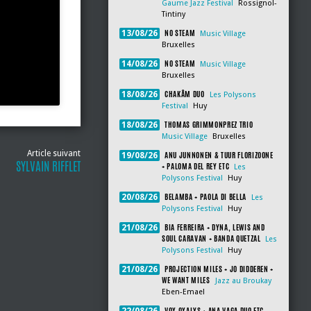
Gaume Jazz Festival
Rossignol-
Tintiny
NO STEAM
13/08/26
Music Village
Bruxelles
NO STEAM
14/08/26
Music Village
Bruxelles
CHAKÂM DUO
18/08/26
Les Polysons
Festival
Huy
THOMAS GRIMMONPREZ TRIO
18/08/26
Music Village
Bruxelles
Article suivant
ANU JUNNONEN & TUUR FLORIZOONE
19/08/26
SYLVAIN RIFFLET
+ PALOMA DEL REY ETC
Les
Polysons Festival
Huy
BELAMBA + PAOLA DI BELLA
20/08/26
Les
Polysons Festival
Huy
BIA FERREIRA + DYNA, LEWIS AND
21/08/26
SOUL CARAVAN + BANDA QUETZAL
Les
Polysons Festival
Huy
PROJECTION MILES + JO DIDDEREN +
21/08/26
WE WANT MILES
Jazz au Broukay
Eben-Emael
VOX OXALYS + ANA VAGA DUO ETC