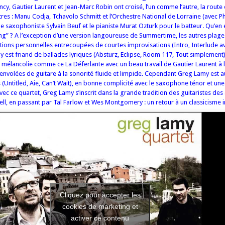
y, Gautier Laurent et Jean-Marc Robin ont croisé, l’un comme l’autre, la route 
tres : Manu Codja, Tchavolo Schmitt et l’Orchestre National de Lorraine (avec P
le saxophoniste Sylvain Beuf et le pianiste Murat Ozturk pour le batteur. Qu’en e
ng” ? A l’exception d’une version langoureuse de Summertime, les autres plage
ions personnelles entrecoupées de courtes improvisations (Intro, Interlude a
 est friand de ballades lyriques (Absturz, Eclipse, Room 117, Tout simplement)
 mélancolie comme ce La Déferlante avec un beau travail de Gautier Laurent à l
envolées de guitare à la sonorité fluide et limpide. Cependant Greg Lamy est aus
 (Untitled, Aie, Can’t Wait), en bonne complicité avec le saxophone ténor et un
vec ce quartet, Greg Lamy s’inscrit dans la grande tradition des guitaristes de
rell, en passant par Tal Farlow et Wes Montgomery : un retour à un classicisme
Cliquez pour accepter les
cookies de marketing et
activer ce contenu