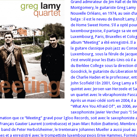
Grand admirateur de Jim Hall et de W
Montgomery, le guitariste Greg Lamy 
Nouvelle Orléans, en 1974, au sein d’u
belge : il est le neveu de Benoît Lamy, 
de Home
Sweet Home. S’il a opté pour 
luxembourgeoise, il partage sa vie en
Luxembourg, Paris, Bruxelles et Colo
album “Meeting” a été enregistré. Il a
la guitare classique puis jazz au Cons
Luxembourg, sous la férule de Jacques
s’est envolé pour les Etats-Unis où il a 
du Berklee College sous la direction 
Goodrick, le guitariste du Liberation 
de Charlie Haden et le professeur, ent
John Scofield ! En 2001, Greg Lamy a 
quintet avec Jeroen van Herzeele et Sa
un quartet avec le vibraphoniste Pasc
Après un maxi-cédé sorti en 2004, il a
“What Are You Afraid Of”, en 2006, av
saxophoniste Javier Vercher puis “I Se
mation que ce “Meeting” gravé pour Igloo Records, soit avec le saxophoniste
 Français Gautier Laurent (contrebasse) et Jean-Marc Robin (batterie). Membr
g band de Peter Herbolzheimer, le trentenaire Johannes Mueller a aussi joué au 
nes et a enregistré avec le trompettiste luxembourgeois Ernie Hammes. Formés