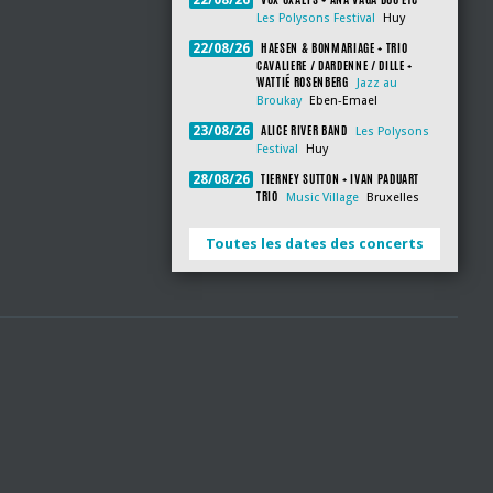
22/08/26
Les Polysons Festival
Huy
HAESEN & BONMARIAGE + TRIO
22/08/26
CAVALIERE / DARDENNE / DILLE +
WATTIÉ ROSENBERG
Jazz au
Broukay
Eben-Emael
ALICE RIVER BAND
23/08/26
Les Polysons
Festival
Huy
TIERNEY SUTTON + IVAN PADUART
28/08/26
TRIO
Music Village
Bruxelles
Toutes les dates des concerts