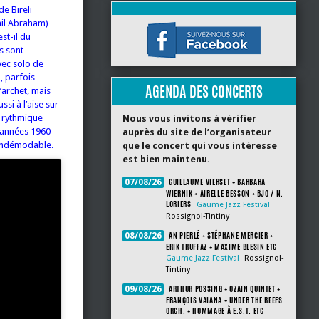
de Bireli
hil Abraham)
st-il du
s sont
vec solo de
, parfois
AGENDA DES CONCERTS
’archet, mais
si à l’aise sur
e rythmique
Nous vous invitons à vérifier
s années 1960
auprès du site de l’organisateur
 indémodable.
que le concert qui vous intéresse
est bien maintenu.
GUILLAUME VIERSET + BARBARA
07/08/26
WIERNIK + AIRELLE BESSON + BJO / N.
LORIERS
Gaume Jazz Festival
Rossignol-Tintiny
AN PIERLÉ + STÉPHANE MERCIER +
08/08/26
ERIK TRUFFAZ + MAXIME BLESIN ETC
Gaume Jazz Festival
Rossignol-
Tintiny
ARTHUR POSSING + OZAIN QUINTET +
09/08/26
FRANÇOIS VAIANA + UNDER THE REEFS
ORCH. + HOMMAGE À E.S.T. ETC