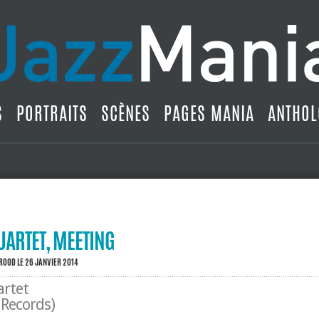
S
PORTRAITS
SCÈNES
PAGES MANIA
ANTHOL
UARTET, MEETING
BROOD
LE 26 JANVIER 2014
rtet
 Records)