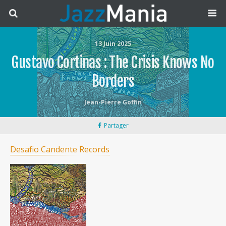
13 Juin 2025
Gustavo Cortinas : The Crisis Knows No
Borders
Jean-Pierre Goffin
Partager
Desafio Candente Records