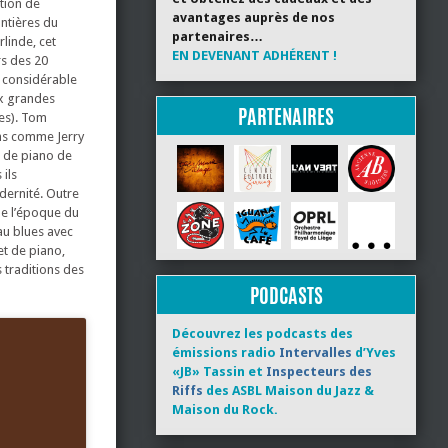
tion de
avantages auprès de nos
ontières du
partenaires…
linde, cet
EN DEVENANT ADHÉRENT !
rs des 20
 considérable
ux grandes
PARTENAIRES
res). Tom
oms comme Jerry
ur de piano de
ils
dernité. Outre
 de l’époque du
au blues avec
et de piano,
 traditions des
PODCASTS
Découvrez les podcasts des
émissions radio
Intervalles
d’Yves
«JB» Tassin et
Inspecteurs des
Riffs
des ASBL Maison du Jazz &
Maison du Rock.