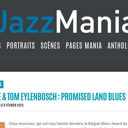
S
PORTRAITS
SCÈNES
PAGES MANIA
ANTHOL
S
 & TOM EYLENBOSCH : PROMISED LAND BLUES
LE 6 FÉVRIER 2025
Deux musiciens, qui ont reçu l’année dernière, le Belgian Blues Award du