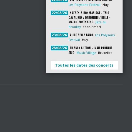
22/08/26
Les Polysons Festival
Huy
HAESEN & BONMARIAGE + TRIO
22/08/26
CAVALIERE / DARDENNE / DILLE +
WATTIÉ ROSENBERG
Jazz au
Broukay
Eben-Emael
ALICE RIVER BAND
23/08/26
Les Polysons
Festival
Huy
TIERNEY SUTTON + IVAN PADUART
28/08/26
TRIO
Music Village
Bruxelles
Toutes les dates des concerts