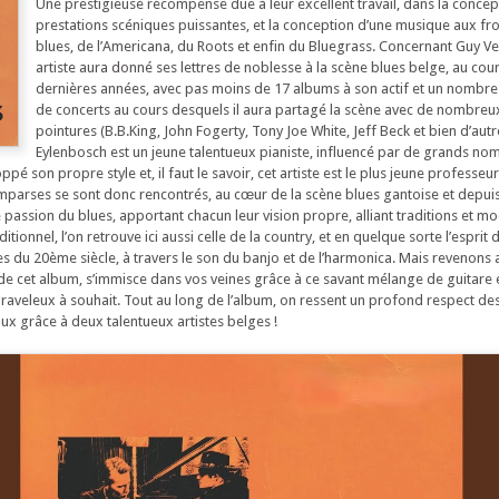
Une prestigieuse récompense due à leur excellent travail, dans la concep
prestations scéniques puissantes, et la conception d’une musique aux fr
blues, de l’Americana, du Roots et enfin du Bluegrass. Concernant Guy Ver
artiste aura donné ses lettres de noblesse à la scène blues belge, au cou
dernières années, avec pas moins de 17 albums à son actif et un nombre
de concerts au cours desquels il aura partagé la scène avec de nombre
pointures (B.B.King, John Fogerty, Tony Joe White, Jeff Beck et bien d’aut
Eylenbosch est un jeune talentueux pianiste, influencé par de grands n
ppé son propre style et, il faut le savoir, cet artiste est le plus jeune professe
parses se sont donc rencontrés, au cœur de la scène blues gantoise et depuis 
assion du blues, apportant chacun leur vision propre, alliant traditions et mo
itionnel, l’on retrouve ici aussi celle de la country, et en quelque sorte l’esprit
es du 20ème siècle, à travers le son du banjo et de l’harmonica. Mais revenons 
 de cet album, s’immisce dans vos veines grâce à ce savant mélange de guitare 
raveleux à souhait. Tout au long de l’album, on ressent un profond respect des
x grâce à deux talentueux artistes belges !