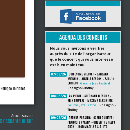
AGENDA DES CONCERTS
Nous vous invitons à vérifier
auprès du site de l’organisateur
que le concert qui vous intéresse
est bien maintenu.
GUILLAUME VIERSET + BARBARA
07/08/26
WIERNIK + AIRELLE BESSON + BJO / N.
LORIERS
Gaume Jazz Festival
Philippe Thirionet
Rossignol-Tintiny
AN PIERLÉ + STÉPHANE MERCIER +
08/08/26
ERIK TRUFFAZ + MAXIME BLESIN ETC
Gaume Jazz Festival
Rossignol-
Tintiny
Article suivant
ARTHUR POSSING + OZAIN QUINTET +
09/08/26
ES CASCADES DE KOO
FRANÇOIS VAIANA + UNDER THE REEFS
ORCH. + HOMMAGE À E.S.T. ETC