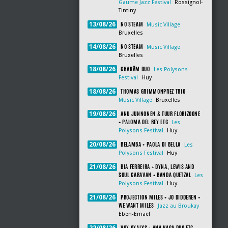
Gaume Jazz Festival
Rossignol-
Tintiny
NO STEAM
13/08/26
Music Village
Bruxelles
NO STEAM
14/08/26
Music Village
Bruxelles
CHAKÂM DUO
18/08/26
Les Polysons
Festival
Huy
THOMAS GRIMMONPREZ TRIO
18/08/26
Music Village
Bruxelles
ANU JUNNONEN & TUUR FLORIZOONE
19/08/26
+ PALOMA DEL REY ETC
Les
Polysons Festival
Huy
BELAMBA + PAOLA DI BELLA
20/08/26
Les
Polysons Festival
Huy
BIA FERREIRA + DYNA, LEWIS AND
21/08/26
SOUL CARAVAN + BANDA QUETZAL
Les
Polysons Festival
Huy
PROJECTION MILES + JO DIDDEREN +
21/08/26
WE WANT MILES
Jazz au Broukay
Eben-Emael
VOX OXALYS + ANA VAGA DUO ETC