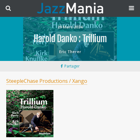
29 Mars 2024
Harold Danko : Trillium
Eric Therer
Partager
SteepleChase Productions / Xango