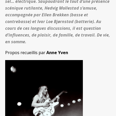
sel… électrique. Saupoudrant le tout d’une présence
scénique rutilante, Hedvig Mollestad s’amuse,
accompagnée par Ellen Brekken (basse et
contrebasse) et Ivar Loe Bjørnstad (batterie). Au
cours de ces longues discussions, il est question
d’influences, de plaisir, de famille, de travail. De vie,
en somme.
Propos recueillis par
Anne Yven