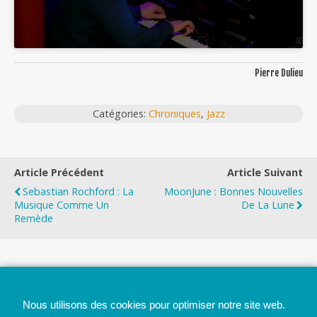
Pierre Dulieu
Catégories:
Chroniques
,
Jazz
Article Précédent
Article Suivant
Sebastian Rochford : La
MoonJune : Bonnes Nouvelles
Musique Comme Un
De La Lune
Remède
Top
Nous utilisons des cookies pour optimiser notre site web.
Mobile
Bureau