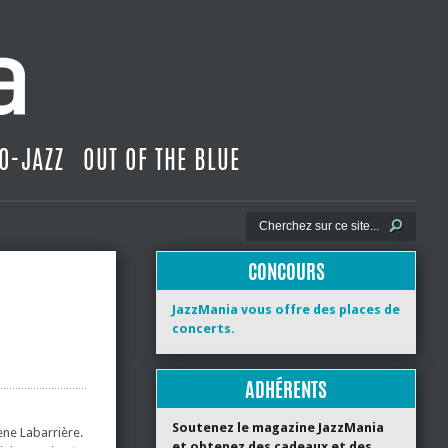
O-JAZZ
OUT OF THE BLUE
CONCOURS
JazzMania vous offre des places de
concerts.
ADHÉRENTS
Soutenez le magazine JazzMania
ène Labarrière.
et obtenez des cadeaux et des