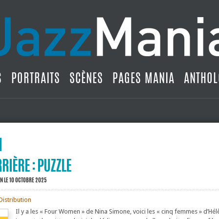
S
PORTRAITS
SCÈNES
PAGES MANIA
ANTHOL
RIÈRE : PUZZLE
IN
LE 10 OCTOBRE 2025
Distribution
Il y a les « Four Women » de Nina Simone, voici les « cinq femmes » d’Hél