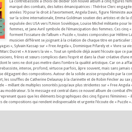
La contrebassiste a choisi de dédier son nouvel album à cinq figures fém
marqué des combats, des luttes émancipatrices : Thérèse Clerc engagée
années 70 pour le droit à l’avortement, Angela Davis, figure féministe aux
sur la scène internationale, Emma Goldman soutien des artistes et de la c
expulsée des USA vers l’Union Soviétique, Louise Michel militante pour le
femmes, et Jane Avril symbole de l’émancipation des femmes. Ces cinq «
forment l’ossature de l’album « Puzzle », toutes composées par Hélène La
musicien différent se joignant à la création de chaque titre en particulier 
as », Sylvain Kassap sur « Free Angela », Dominique Pifarely et « Vivre sa vie 
 Marc Ducret « A travers la vie ». Tout un symbole déjà avant l’écoute que ce p
iciens, frères et sœurs complices dans l’esprit et dans la chair créative d’une
t le sens ne doit pas mettre dans l’ombre la qualité artistique. Car on a affair
ebassiste, intense, profond, virtuose parfois, âpre souvent, mais sans jamais o
i se dégagent des compositions. Autour de la solide assise propulsée par la con
, les souffles de Catherine Delaunay à la clarinette et de Robin Fincker au sax
zzle – mêlant de multiples sonorités jusqu’aux plus stridentes sur « Free Angela »,
 au modérateur. Si le message est central dans ce nouvel album de combat d’H
e reprenant quasi que les éléments biographiques des cinq figures féminines – i
és de compositions qui rendent indispensable et urgente l’écoute de « Puzzle ».