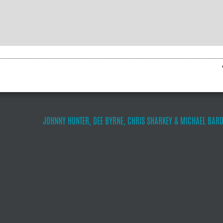
JOHNNY HUNTER, DEE BYRNE, CHRIS SHARKEY & MICHAEL BARD