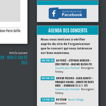
AGENDA DES CONCERTS
Jean-Pierre Goffin
Nous vous invitons à vérifier
auprès du site de l’organisateur
que le concert qui vous intéresse
est bien maintenu.
Article suivant
ON : NOW IT CAN BE
AN PIERLÉ + STÉPHANE MERCIER +
08/08/26
TOLD
ERIK TRUFFAZ + MAXIME BLESIN ETC
Gaume Jazz Festival
Rossignol-
Tintiny
ARTHUR POSSING + OZAIN QUINTET +
09/08/26
FRANÇOIS VAIANA + UNDER THE REEFS
ORCH. + HOMMAGE À E.S.T. ETC
Gaume Jazz Festival
Rossignol-
Tintiny
NO STEAM
13/08/26
Music Village
Bruxelles