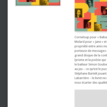
Corneloup pour « Babayag
Molard pour « Jane » et
propriété entre amis mus
porteuse de messages don
grand disque de la contr
lyrisme et la poésie qu
le batteur Simon Goubert
au jeu – ce qu’est le pu
Stéphane Bartelt jouant
Labarrière – le livret n
nous écarter des qualit