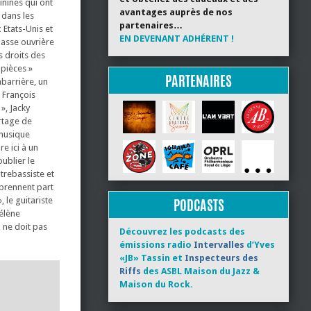
inines qui ont
avantages auprès de nos
 dans les
partenaires…
 Etats-Unis et
EN DEVENANT ADHÉRENT !
lasse ouvrière
s droits des
 pièces »
PARTENAIRES
barrière, un
: François
», Jacky
artage de
 musique
e ici à un
ublier le
trebassiste et
 prennent part
 le guitariste
PODCASTS
élène
l ne doit pas
Découvrez les podcasts des
émissions radio
Intervalles
d’Yves
«JB» Tassin et
Inspecteurs des
Riffs
des ASBL Maison du Jazz &
Maison du Rock.