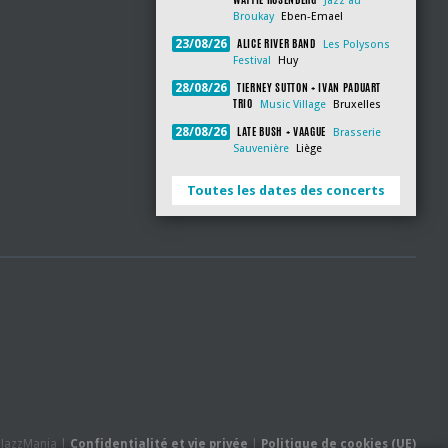
Jazz au
Broukay
Eben-Emael
ALICE RIVER BAND
23/08/26
Les Polysons
Festival
Huy
TIERNEY SUTTON + IVAN PADUART
28/08/26
TRIO
Music Village
Bruxelles
LATE BUSH + VAAGUE
28/08/26
Brasserie
Sauvenière
Liège
Toutes les dates des concerts
- JazzMania |
Confidentialité et vie privée
|
Politique de cookies (UE)