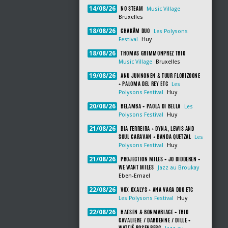
NO STEAM
14/08/26
Music Village
Bruxelles
CHAKÂM DUO
18/08/26
Les Polysons
Festival
Huy
THOMAS GRIMMONPREZ TRIO
18/08/26
Music Village
Bruxelles
ANU JUNNONEN & TUUR FLORIZOONE
19/08/26
+ PALOMA DEL REY ETC
Les
Polysons Festival
Huy
BELAMBA + PAOLA DI BELLA
20/08/26
Les
Polysons Festival
Huy
BIA FERREIRA + DYNA, LEWIS AND
21/08/26
SOUL CARAVAN + BANDA QUETZAL
Les
Polysons Festival
Huy
PROJECTION MILES + JO DIDDEREN +
21/08/26
WE WANT MILES
Jazz au Broukay
Eben-Emael
VOX OXALYS + ANA VAGA DUO ETC
22/08/26
Les Polysons Festival
Huy
HAESEN & BONMARIAGE + TRIO
22/08/26
CAVALIERE / DARDENNE / DILLE +
WATTIÉ ROSENBERG