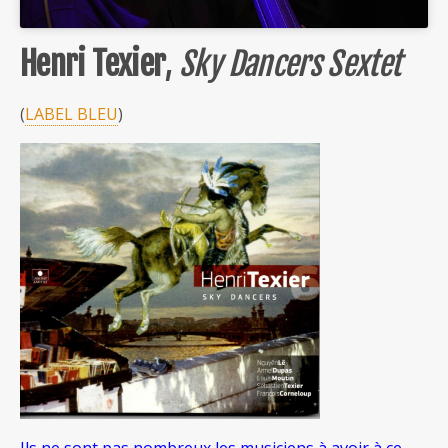
Henri Texier
,
Sky Dancers Sextet
(
LABEL BLEU
)
Ils ne sont pas nombreux les musiciens à avoir à ce