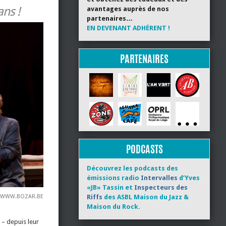
ans !
avantages auprès de nos
partenaires…
EN DEVENANT ADHÉRENT !
PARTENAIRES
PODCASTS
Découvrez les podcasts des
émissions radio
Intervalles
d’Yves
«JB» Tassin et
Inspecteurs des
Riffs
des ASBL Maison du Jazz &
WWW.BOZAR.BE
Maison du Rock.
 – depuis leur