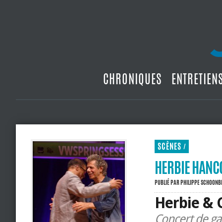
CHRONIQUES
ENTRETIEN
SCÈNES
/
HERBIE HANC
PUBLIÉ PAR
PHILIPPE SCHOON
Herbie & C
Concert de ga