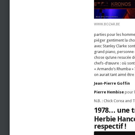
WWW.BOZAR.BE
parties pour les hommes, 
piéger gentiment la ch
avec Stanley Clarke son
grand piano, personne ne
chose qu’une resucée d
chefs-d’œuvre : où sont
« Armando’s Rhumba » ? 
on aurait tant aimé être 
Jean-Pierre Goffin
Pierre Hembise
pour l
N.B. : Chick Corea and T
1978… une t
Herbie Hanco
respectif !