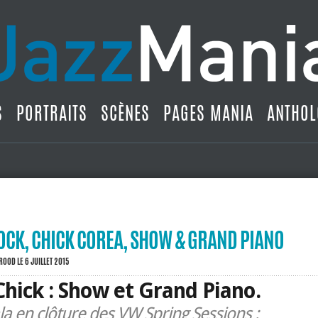
S
PORTRAITS
SCÈNES
PAGES MANIA
ANTHOL
OCK, CHICK COREA, SHOW & GRAND PIANO
BROOD
LE 6 JUILLET 2015
hick : Show et Grand Piano.
la en clôture des VW Spring Sessions :