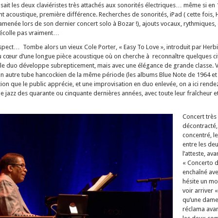
sait les deux claviéristes très attachés aux sonorités électriques… même si en 
t acoustique, première différence. Recherches de sonorités, iPad ( cette fois, 
amenée lors de son dernier concert solo à Bozar !), ajouts vocaux, rythmiques, 
décolle pas vraiment…
nspect… Tombe alors un vieux Cole Porter, « Easy To Love », introduit par Herb
 au cœur d’une longue pièce acoustique où on cherche à reconnaître quelques cit
le duo développe subrepticement, mais avec une élégance de grande classe. V
un autre tube hancockien de la même période (les albums Blue Note de 1964 et 1
tion que le public apprécie, et une improvisation en duo enlevée, on a ici rend
 le jazz des quarante ou cinquante dernières années, avec toute leur fraîcheur et
Concert très 
décontracté,
concentré, l
entre les de
l’atteste, ava
« Concerto d
enchaîné ave
hésite un m
voir arriver 
qu’une dame 
réclama ava