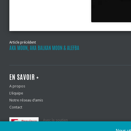
Article précédent
AKA MOON, AKA BALKAN MOON & ALEFBA
EN SAVOIR +
A propos
L’équipe
Notre réseau d’amis
Contact
Avec le soutien
de la Province de Liège
Nous ut