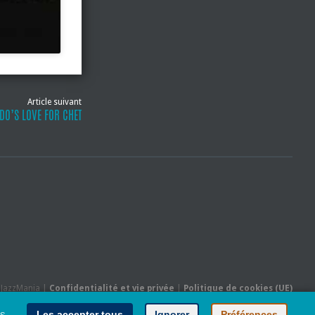
Article suivant
DO’S LOVE FOR CHET
- JazzMania |
Confidentialité et vie privée
|
Politique de cookies (UE)
Hébergé par
Behostings.com
es
Les accepter tous
Ignorer
Préférences