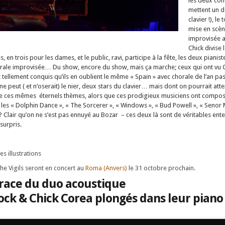
les deux co
mettent un do
clavier !), le
mise en scèn
improvisée av
Chick divise 
en trois pour les dames, et le public, ravi, participe à la fête, les deux pianist
orale improvisée… Du show, encore du show, mais ça marche; ceux qui ont vu 
t tellement conquis qu’ils en oublient le même « Spain » avec chorale de l’an 
 peut ( et n’oserait) le nier, deux stars du clavier… mais dont on pourrait att
e ces mêmes éternels thèmes, alors que ces prodigieux musiciens ont compos
 les « Dolphin Dance », « The Sorcerer », « Windows », « Bud Powell », « Senor
Clair qu’on ne s’est pas ennuyé au Bozar – ces deux là sont de véritables ente
surpris.
es illustrations
he Vigils seront en concert au
Roma (Anvers)
le 31 octobre prochain.
race du duo acoustique
ck & Chick Corea plongés dans leur piano