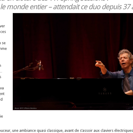
 le monde entier – attendait ce duo depuis 37 
iver
ices
n se
omme
n
c…
s
 va
ent
nd
ie
uceur, une ambiance quasi classique, avant de s’assoir aux claviers électriques