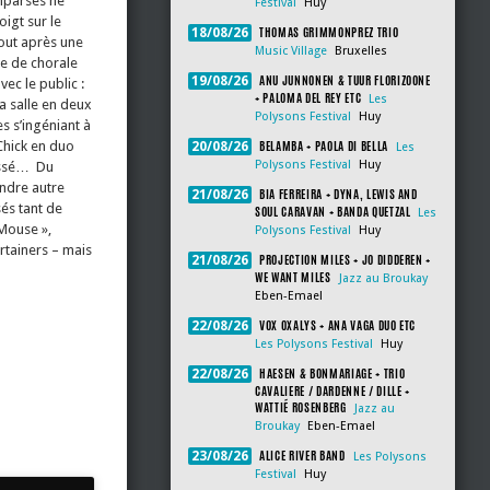
mparses ne
Festival
Huy
igt sur le
THOMAS GRIMMONPREZ TRIO
18/08/26
 tout après une
Music Village
Bruxelles
e de chorale
ANU JUNNONEN & TUUR FLORIZOONE
19/08/26
ec le public :
+ PALOMA DEL REY ETC
Les
la salle en deux
Polysons Festival
Huy
es s’ingéniant à
BELAMBA + PAOLA DI BELLA
Chick en duo
20/08/26
Les
Polysons Festival
Huy
passé… Du
endre autre
BIA FERREIRA + DYNA, LEWIS AND
21/08/26
és tant de
SOUL CARAVAN + BANDA QUETZAL
Les
 Mouse »,
Polysons Festival
Huy
rtainers – mais
PROJECTION MILES + JO DIDDEREN +
21/08/26
WE WANT MILES
Jazz au Broukay
Eben-Emael
VOX OXALYS + ANA VAGA DUO ETC
22/08/26
Les Polysons Festival
Huy
HAESEN & BONMARIAGE + TRIO
22/08/26
CAVALIERE / DARDENNE / DILLE +
WATTIÉ ROSENBERG
Jazz au
Broukay
Eben-Emael
ALICE RIVER BAND
23/08/26
Les Polysons
Festival
Huy