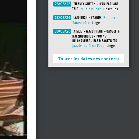
TIERNEY SUTTON + IVAN PADUART
28/08/26
TRIO
Music Village
Bruxelles
LATE BUSH + VAAGUE
28/08/26
Brasserie
Sauvenière
Liège
A.M.E. + WAJDI RIAHI + CASSOL &
30/08/26
HATZIGEORGIOU + PUMA /
DELCHAMBRE + RAF D BACKER ETC
Jazz04 au fil de l'eau
Liège
Toutes les dates des concerts