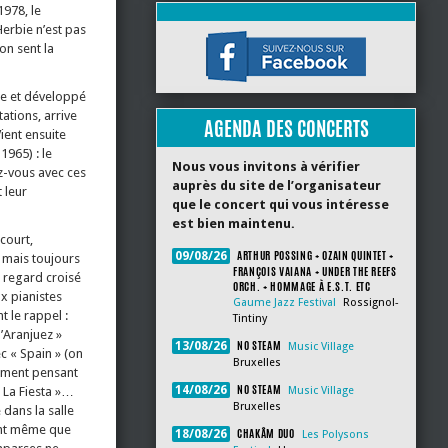
1978, le
Herbie n’est pas
on sent la
ie et développé
ations, arrive
AGENDA DES CONCERTS
ient ensuite
965) : le
Nous vous invitons à vérifier
ez-vous avec ces
auprès du site de l’organisateur
 leur
que le concert qui vous intéresse
est bien maintenu.
court,
ARTHUR POSSING + OZAIN QUINTET +
09/08/26
 mais toujours
FRANÇOIS VAIANA + UNDER THE REEFS
e regard croisé
ORCH. + HOMMAGE À E.S.T. ETC
ux pianistes
Gaume Jazz Festival
Rossignol-
nt le rappel :
Tintiny
’Aranjuez »
NO STEAM
13/08/26
Music Village
c « Spain » (on
Bruxelles
oment pensant
NO STEAM
14/08/26
« La Fiesta »…
Music Village
Bruxelles
dans la salle
nt même que
CHAKÂM DUO
18/08/26
Les Polysons