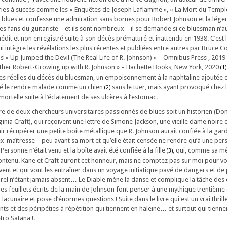
éries à succès comme les « Enquêtes de Joseph Laflamme », « La Mort du Temple
 blues et confesse une admiration sans bornes pour Robert Johnson et la lége
s fans du guitariste – et ils sont nombreux – il se demande si ce bluesman n’au
nédit et non enregistré suite à son décès prématuré et inattendu en 1938. C’est 
 intègre les révélations les plus récentes et publiées entre autres par Bruce C
« Up Jumped the Devil (The Real Life of R. Johnson) » – Omnibus Press , 2019
ther Robert-Growing up with R. Johnson » – Hachette Books, New York, 2020
(1)
ses réelles du décès du bluesman, un empoisonnement à la naphtaline ajoutée 
nsé le rendre malade comme un chien
sans le tuer, mais ayant provoqué chez l
(2)
rtelle suite à l’éclatement de ses ulcères à l’estomac.
re de deux chercheurs universitaires passionnés de blues soit un historien (Do
inia Craft), qui reçoivent une lettre de Simone Jackson, une vieille dame noir
nir récupérer une petite boite métallique que R. Johnson aurait confiée à la ga
ex-maîtresse – peu avant sa mort et qu’elle était censée ne rendre qu’à une p
rsonne n’était venu et la boîte avait été confiée à la fille
, qui, comme sa mèr
(3)
contenu. Kane et Craft auront cet honneur, mais ne comptez pas sur moi pour vo
ouvent et qui vont les entraîner dans un voyage initiatique pavé de dangers et 
turel n’étant jamais absent… Le Diable mène la danse et complique la tâche des
s feuillets écrits de la main de Johnson font penser à une mythique trentièm
lacunaire et pose d’énormes questions ! Suite dans le livre qui est un vrai thrille
 et des péripéties à répétition qui tiennent en haleine… et surtout qui tiennen
ro Satana !.