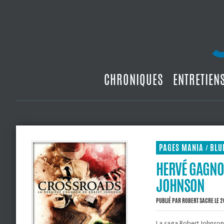
CHRONIQUES
ENTRETIEN
PAGES MANIA
BLU
/
HERVÉ GAGNO
JOHNSON
PUBLIÉ PAR
ROBERT SACRE
LE 2
La saga Robert Johnson