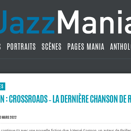
S
PORTRAITS
SCÈNES
PAGES MANIA
ANTHOL
ES
N : CROSSROADS ‐ LA DERNIÈRE CHANSON DE 
0 MARS 2022
 continue
avec une nouvelle fiction due à Hervé Gagnon, un auteur de thriller
(1)