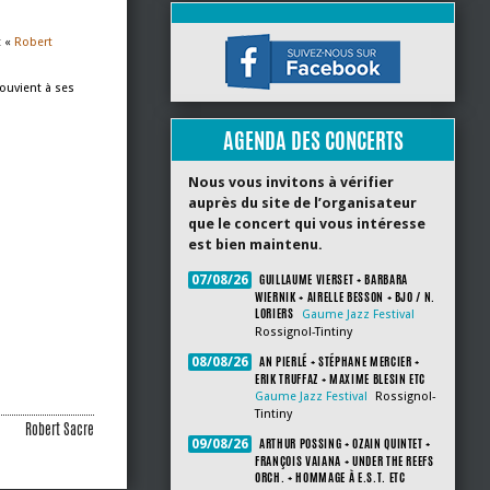
t «
Robert
ouvient à ses
AGENDA DES CONCERTS
Nous vous invitons à vérifier
auprès du site de l’organisateur
que le concert qui vous intéresse
est bien maintenu.
GUILLAUME VIERSET + BARBARA
07/08/26
WIERNIK + AIRELLE BESSON + BJO / N.
LORIERS
Gaume Jazz Festival
Rossignol-Tintiny
AN PIERLÉ + STÉPHANE MERCIER +
08/08/26
ERIK TRUFFAZ + MAXIME BLESIN ETC
Gaume Jazz Festival
Rossignol-
Tintiny
Robert Sacre
ARTHUR POSSING + OZAIN QUINTET +
09/08/26
FRANÇOIS VAIANA + UNDER THE REEFS
ORCH. + HOMMAGE À E.S.T. ETC