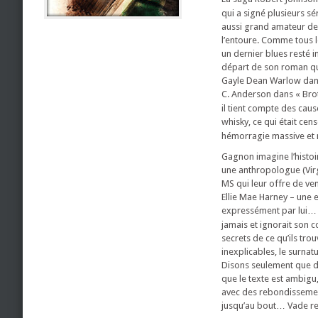
qui a signé plusieurs s
aussi grand amateur de
l’entoure. Comme tous le
un dernier blues resté i
départ de son roman qui
Gayle Dean Warlow dans 
C. Anderson dans « Bro
il tient compte des cau
whisky, ce qui était ce
hémorragie massive et mo
Gagnon imagine l’histoi
une anthropologue (Virg
MS qui leur offre de ve
Ellie Mae Harney – une 
expressément par lui… Pe
jamais et ignorait son 
secrets de ce qu’ils tr
inexplicables, le surna
Disons seulement que de
que le texte est ambigu, 
avec des rebondissements
jusqu’au bout… Vade ret