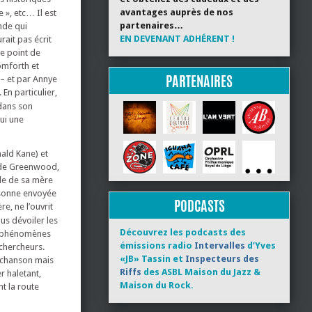
avantages auprès de nos
 », etc… Il est
partenaires…
nde qui
EN DEVENANT ADHÉRENT !
rait pas écrit
le point de
omforth et
PARTENAIRES
 – et par Annye
. En particulier,
dans son
ui une
nald Kane) et
e de Greenwood,
rde de sa mère
ersonne envoyée
PODCASTS
e, ne l’ouvrit
us dévoiler les
Découvrez les podcasts des
de phénomènes
émissions radio
Intervalles
d’Yves
 chercheurs.
«JB» Tassin et
Inspecteurs des
e chanson mais
Riffs
des ASBL Maison du Jazz &
r haletant,
Maison du Rock.
t la route