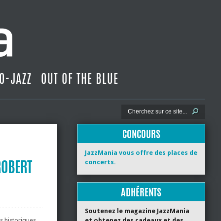
O-JAZZ
OUT OF THE BLUE
CONCOURS
JazzMania vous offre des places de
ROBERT
concerts.
ADHÉRENTS
Soutenez le magazine JazzMania
s historiques
et obtenez des cadeaux et des