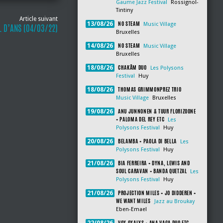
Gaume Jazz Festival
Rossignol-
Tintiny
Article suivant
NO STEAM
13/08/26
Music Village
L D’ANS (04/03/22)
Bruxelles
NO STEAM
14/08/26
Music Village
Bruxelles
CHAKÂM DUO
18/08/26
Les Polysons
Festival
Huy
THOMAS GRIMMONPREZ TRIO
18/08/26
Music Village
Bruxelles
ANU JUNNONEN & TUUR FLORIZOONE
19/08/26
+ PALOMA DEL REY ETC
Les
Polysons Festival
Huy
BELAMBA + PAOLA DI BELLA
20/08/26
Les
Polysons Festival
Huy
BIA FERREIRA + DYNA, LEWIS AND
21/08/26
SOUL CARAVAN + BANDA QUETZAL
Les
Polysons Festival
Huy
PROJECTION MILES + JO DIDDEREN +
21/08/26
WE WANT MILES
Jazz au Broukay
Eben-Emael
VOX OXALYS + ANA VAGA DUO ETC