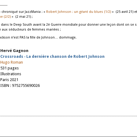
_____
» chroniqué sur JazzMania : «
Robert Johnson : un géant du blues (1/2)
» (25 avril 21) e
e (2/2)
» (2 mai 21) ;
 dans le Deep South avant la 2è Guerre mondiale pour donner une leçon dont on se s
ce aux séducteurs de femmes mariées ;
. Jackson n’est PAS la fille de Johnson… dommage.
Hervé Gagnon
Crossroads ‐ La dernière chanson de Robert Johnson
Hugo Roman
531 pages
Illustrations
Paris 2021
ISBN : 9752755690026