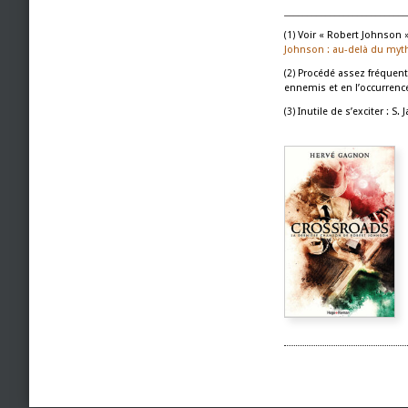
___________________________
Voir « Robert Johnson 
(1)
Johnson : au-delà du myth
Procédé assez fréquent
(2)
ennemis et en l’occurren
Inutile de s’exciter : S
(3)