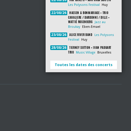
22/08/26
Les Polysons Festival
Huy
HAESEN & BONMARIAGE + TRIO
22/08/26
CAVALIERE / DARDENNE / DILLE +
WATTIÉ ROSENBERG
Jazz au
Broukay
Eben-Emael
ALICE RIVER BAND
23/08/26
Les Polysons
Festival
Huy
TIERNEY SUTTON + IVAN PADUART
28/08/26
TRIO
Music Village
Bruxelles
Toutes les dates des concerts