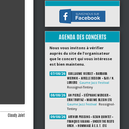
AGENDA DES CONCERTS
Nous vous invitons à vérifier
auprès du site de l’organisateur
que le concert qui vous intéresse
est bien maintenu.
GUILLAUME VIERSET + BARBARA
07/08/26
WIERNIK + AIRELLE BESSON + BJO / N.
LORIERS
Gaume Jazz Festival
Rossignol-Tintiny
AN PIERLÉ + STÉPHANE MERCIER +
08/08/26
ERIK TRUFFAZ + MAXIME BLESIN ETC
Gaume Jazz Festival
Rossignol-
Tintiny
Claudy Jalet
ARTHUR POSSING + OZAIN QUINTET +
09/08/26
FRANÇOIS VAIANA + UNDER THE REEFS
ORCH. + HOMMAGE À E.S.T. ETC