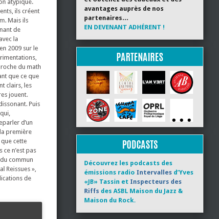
on atypique.
avantages auprès de nos
nts, ils créent
partenaires…
m. Mais ils
EN DEVENANT ADHÉRENT !
enant de
avec la
 en 2009 sur le
PARTENAIRES
érimentations,
proche du math
sant que ce que
 clairs, les
es jouent.
 dissonant. Puis
qui,
reparler d’un
 la première
 que cette
PODCASTS
s ce n’est pas
rs du commun
Découvrez les podcasts des
al Reissues »,
émissions radio
Intervalles
d’Yves
lications de
«JB» Tassin et
Inspecteurs des
Riffs
des ASBL Maison du Jazz &
Maison du Rock.