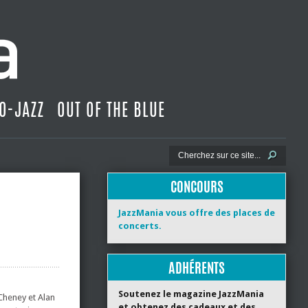
O-JAZZ
OUT OF THE BLUE
CONCOURS
JazzMania vous offre des places de
concerts.
ADHÉRENTS
Soutenez le magazine JazzMania
 Cheney et Alan
et obtenez des cadeaux et des