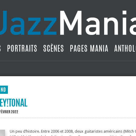
S
PORTRAITS
SCÈNES
PAGES MANIA
ANTHOL
UND
HEY!TONAL
 FÉVRIER 2022
Un peu d’histoire. Entre 2006 et 2008, deux guitaristes américains (Mitch