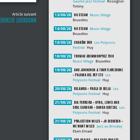
Gaume Jazz Festival
Rossignol-
Tintiny
Article suivant
NO STEAM
13/08/26
Music Village
ETEROKLITE LOCKDOWN
Bruxelles
NO STEAM
14/08/26
Music Village
Bruxelles
CHAKÂM DUO
18/08/26
Les Polysons
Festival
Huy
THOMAS GRIMMONPREZ TRIO
18/08/26
Music Village
Bruxelles
ANU JUNNONEN & TUUR FLORIZOONE
19/08/26
+ PALOMA DEL REY ETC
Les
Polysons Festival
Huy
BELAMBA + PAOLA DI BELLA
20/08/26
Les
Polysons Festival
Huy
BIA FERREIRA + DYNA, LEWIS AND
21/08/26
SOUL CARAVAN + BANDA QUETZAL
Les
Polysons Festival
Huy
PROJECTION MILES + JO DIDDEREN +
21/08/26
WE WANT MILES
Jazz au Broukay
Eben-Emael
VOX OXALYS + ANA VAGA DUO ETC