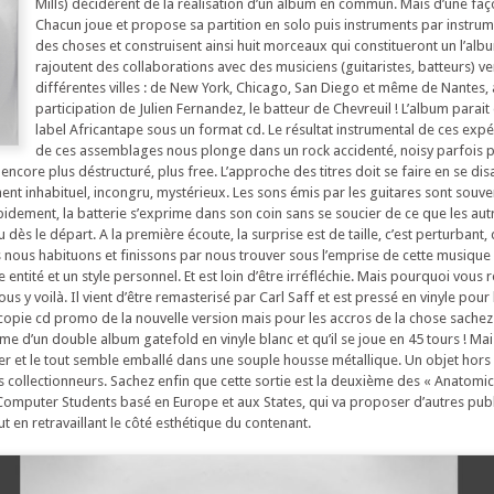
Mills) décidèrent de la réalisation d’un album en commun. Mais d’une faç
Chacun joue et propose sa partition en solo puis instruments par instrume
des choses et construisent ainsi huit morceaux qui constitueront un l’albu
rajoutent des collaborations avec des musiciens (guitaristes, batteurs) v
différentes villes : de New York, Chicago, San Diego et même de Nantes, 
participation de Julien Fernandez, le batteur de Chevreuil ! L’album parait
label Africantape sous un format cd. Le résultat instrumental de ces exp
de ces assemblages nous plonge dans un rock accidenté, noisy parfois 
 encore plus déstructuré, plus free. L’approche des titres doit se faire en se di
ment inhabituel, incongru, mystérieux. Les sons émis par les guitares sont souvent
idement, la batterie s’exprime dans son coin sans se soucier de ce que les autr
u dès le départ. A la première écoute, la surprise est de taille, c’est perturbant,
s nous habituons et finissons par nous trouver sous l’emprise de cette musique 
entité et un style personnel. Et est loin d’être irréfléchie. Mais pourquoi vous 
us y voilà. Il vient d’être remasterisé par Carl Saff et est pressé en vinyle pour
e copie cd promo de la nouvelle version mais pour les accros de la chose sachez
orme d’un double album gatefold en vinyle blanc et qu’il se joue en 45 tours ! Mai
oster et le tout semble emballé dans une souple housse métallique. Un objet ho
es collectionneurs. Sachez enfin que cette sortie est la deuxième des « Anatomic
 Computer Students basé en Europe et aux States, qui va proposer d’autres pub
t en retravaillant le côté esthétique du contenant.