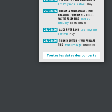
22/08/26
Les Polysons Festival
Huy
HAESEN & BONMARIAGE + TRIO
22/08/26
CAVALIERE / DARDENNE / DILLE +
WATTIÉ ROSENBERG
Jazz au
Broukay
Eben-Emael
ALICE RIVER BAND
23/08/26
Les Polysons
Festival
Huy
TIERNEY SUTTON + IVAN PADUART
28/08/26
TRIO
Music Village
Bruxelles
Toutes les dates des concerts