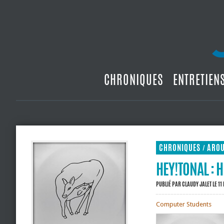
CHRONIQUES
ENTRETIEN
CHRONIQUES
ARO
/
HEY!TONAL : 
PUBLIÉ PAR
CLAUDY JALET
LE 11
Computer Students