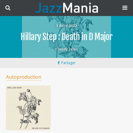
1 Avril 2022
Hillary Step : Death in D Major
Claudy Jalet
Partager
Autoproduction