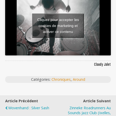
Cliquez pour accepter les
cookies de marketing et
activer ce contenu
Claudy Jalet
Catégories:
Chroniques
,
Around
Article Précédent
Article Suivant
Wovenhand : Silver Sash
Zinneke Roadrunners Au
Sounds Jazz Club (Ixelles,