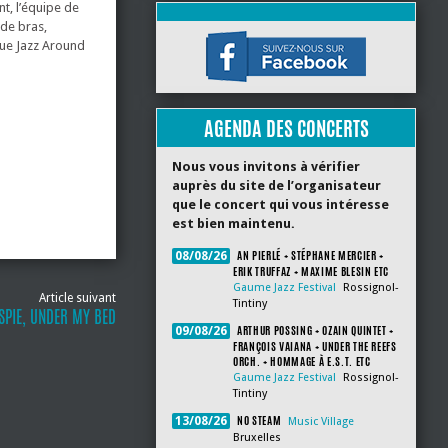
t, l’équipe de
 de bras,
que Jazz Around
AGENDA DES CONCERTS
Nous vous invitons à vérifier
auprès du site de l’organisateur
que le concert qui vous intéresse
est bien maintenu.
AN PIERLÉ + STÉPHANE MERCIER +
08/08/26
ERIK TRUFFAZ + MAXIME BLESIN ETC
Gaume Jazz Festival
Rossignol-
Article suivant
Tintiny
SPIE, UNDER MY BED
ARTHUR POSSING + OZAIN QUINTET +
09/08/26
FRANÇOIS VAIANA + UNDER THE REEFS
ORCH. + HOMMAGE À E.S.T. ETC
Gaume Jazz Festival
Rossignol-
Tintiny
NO STEAM
13/08/26
Music Village
Bruxelles