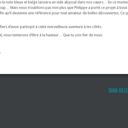
 la note bleue et belge laissera un vide abyssal dans nos cœurs… En ce momen
oup… Mais nous n’oublions pas non plus que Philippe a porté ce projet à bout
afin qu’il devienne une référence pour tout amateur de belles découvertes. Ce 
ers d’avoir participé à cette merveilleuse aventure à tes côtés.
levé, nous tenterons d’être à la hauteur… Que tu sois fier de nous.
,
DANA GILLE