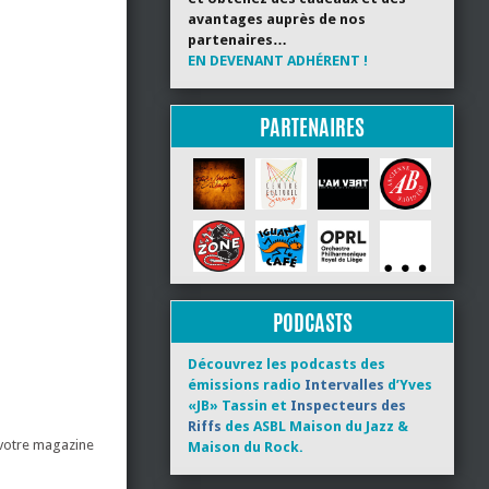
avantages auprès de nos
partenaires…
EN DEVENANT ADHÉRENT !
PARTENAIRES
PODCASTS
Découvrez les podcasts des
émissions radio
Intervalles
d’Yves
«JB» Tassin et
Inspecteurs des
Riffs
des ASBL Maison du Jazz &
 votre magazine
Maison du Rock.