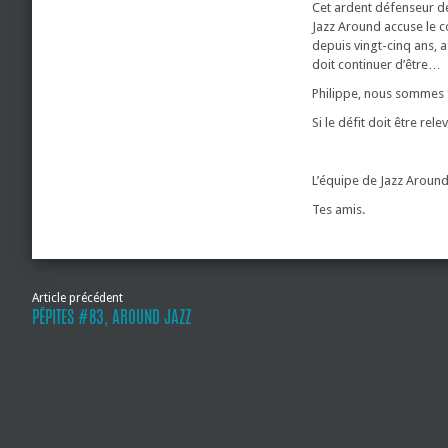
Cet ardent défenseur de
Jazz Around accuse le c
depuis vingt-cinq ans, 
doit continuer d’être…
Philippe, nous sommes fi
Si le défit doit être re
L’équipe de Jazz Around
Tes amis.
Article précédent
PÉPITES #83, AROUND JAZZ