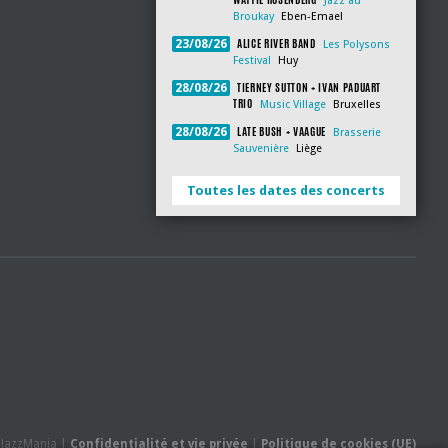
Jazz au
Broukay
Eben-Emael
ALICE RIVER BAND
23/08/26
Les Polysons
Festival
Huy
TIERNEY SUTTON + IVAN PADUART
28/08/26
TRIO
Music Village
Bruxelles
LATE BUSH + VAAGUE
28/08/26
Brasserie
Sauvenière
Liège
Toutes les dates des concerts
- JazzMania |
Confidentialité et vie privée
|
Politique de cookies (UE)