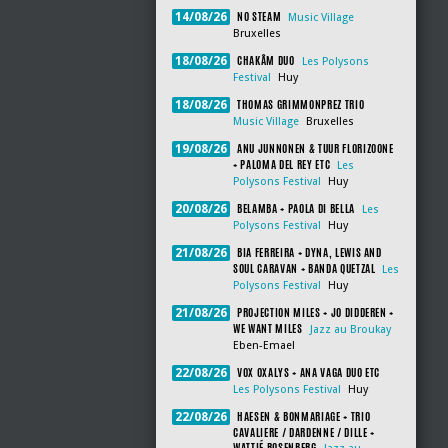
NO STEAM
14/08/26
Music Village
Bruxelles
CHAKÂM DUO
18/08/26
Les Polysons
Festival
Huy
THOMAS GRIMMONPREZ TRIO
18/08/26
Music Village
Bruxelles
ANU JUNNONEN & TUUR FLORIZOONE
19/08/26
+ PALOMA DEL REY ETC
Les
Polysons Festival
Huy
BELAMBA + PAOLA DI BELLA
20/08/26
Les
Polysons Festival
Huy
BIA FERREIRA + DYNA, LEWIS AND
21/08/26
SOUL CARAVAN + BANDA QUETZAL
Les
Polysons Festival
Huy
PROJECTION MILES + JO DIDDEREN +
21/08/26
WE WANT MILES
Jazz au Broukay
Eben-Emael
VOX OXALYS + ANA VAGA DUO ETC
22/08/26
Les Polysons Festival
Huy
HAESEN & BONMARIAGE + TRIO
22/08/26
CAVALIERE / DARDENNE / DILLE +
WATTIÉ ROSENBERG