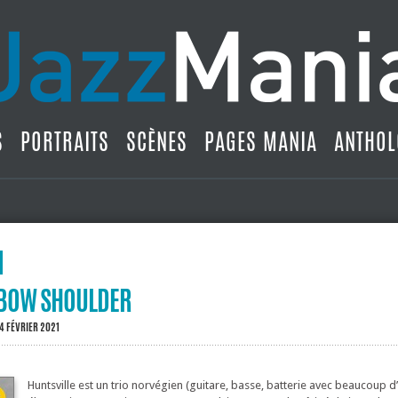
S
PORTRAITS
SCÈNES
PAGES MANIA
ANTHOL
: BOW SHOULDER
 4 FÉVRIER 2021
Huntsville est un trio norvégien (guitare, basse, batterie avec beaucoup d