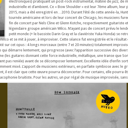
électroniques) pratiquant un post-rock instrumental, mâtiné de jazz, de 
industrielle et d’ambient. Ce « Bow Shoulder » est leur 7ème album, leur
2015, mais a été enregistré en…2010. Durant l’été de cette année-la, Hunts
tournée américaine et lors de leur concert de Chicago, les musiciens furen
fin de concert par Nels Cline et Glenn Kotche, respectivement guitariste e
légendaire groupe américain Wilco. N’ayant pas de concert prévu le lend
petit monde (+ le bassiste Darin Gray et la claviériste Yuka Honda) se ret
Wilco et se mit à jouer, à improviser. Cette séance fut enregistrée et le résultat
té sur cet opus : 4 longs morceaux (entre 7 et 20 minutes) totalement improvi
ui démarre lentement, qui progresse (avec l’apparition successive des divers
e (les guitares donnant cette force industrielle, métallique, une transe que Son
ient pas reniée) avant de se décomposer lentement. Excellente idée d’enfin sort
mment mixé. L’apport de musiciens extérieurs, en parfaite symbiose avec le g
ant, il est clair que cette œuvre pourra déconcerter. Pour certains, elle pourra ê
phonie bruitiste. Pour les autres, un pur régal de musique improvisée, sans 