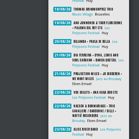
Festival
Huy
THOMAS GRIMMONPREZ TRIO
18/08/26
Music Village
Bruxelles
ANU JUNNONEN & TUUR FLORIZOONE
19/08/26
+ PALOMA DEL REY ETC
Les
Polysons Festival
Huy
BELAMBA + PAOLA DI BELLA
20/08/26
Les
Polysons Festival
Huy
BIA FERREIRA + DYNA, LEWIS AND
21/08/26
SOUL CARAVAN + BANDA QUETZAL
Les
Polysons Festival
Huy
PROJECTION MILES + JO DIDDEREN +
21/08/26
WE WANT MILES
Jazz au Broukay
Eben-Emael
VOX OXALYS + ANA VAGA DUO ETC
22/08/26
Les Polysons Festival
Huy
HAESEN & BONMARIAGE + TRIO
22/08/26
CAVALIERE / DARDENNE / DILLE +
WATTIÉ ROSENBERG
Jazz au
Broukay
Eben-Emael
ALICE RIVER BAND
23/08/26
Les Polysons
Festival
Huy