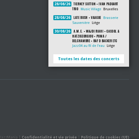
TIERNEY SUTTON + IVAN PADUART
28/08/26
TRIO
Music Village
Bruxelles
LATE BUSH + VAAGUE
28/08/26
Brasserie
Sauvenière
Liège
A.M.E. + WAJDI RIAHI + CASSOL &
30/08/26
HATZIGEORGIOU + PUMA /
DELCHAMBRE + RAF D BACKER ETC
Jazz04 au fil de l'eau
Liège
Toutes les dates des concerts
- JazzMania |
Confidentialité et vie privée
|
Politique de cookies (UE)