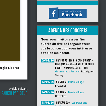
AGENDA DES CONCERTS
Nous vous invitons à vérifier
auprès du site de l’organisateur
que le concert qui vous intéresse
est bien maintenu.
ARTHUR POSSING + OZAIN QUINTET +
09/08/26
FRANÇOIS VAIANA + UNDER THE REEFS
ORCH. + HOMMAGE À E.S.T. ETC
ergio Liberati
Gaume Jazz Festival
Rossignol-
Tintiny
NO STEAM
13/08/26
Music Village
Bruxelles
Article suivant
NO STEAM
 : PARKER PAR CŒUR
14/08/26
Music Village
Bruxelles
CHAKÂM DUO
18/08/26
Les Polysons