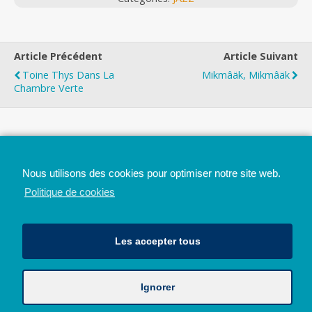
Article Précédent
Article Suivant
Toine Thys Dans La
Mikmâäk, Mikmâäk
Chambre Verte
Top
Nous utilisons des cookies pour optimiser notre site web.
Mobile
Bureau
Politique de cookies
Les accepter tous
Ignorer
Avec le soutien de la Province de Liège