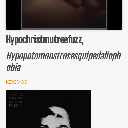
Hypochristmutreefuzz
,
Hypopotomonstrosesquipedalioph
obia
KEREMOS