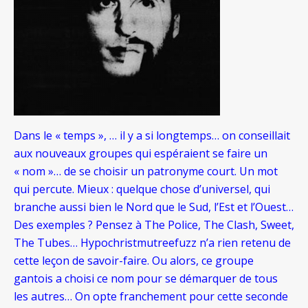
Dans le « temps », … il y a si longtemps… on conseillait
aux nouveaux groupes qui espéraient se faire un
« nom »… de se choisir un patronyme court. Un mot
qui percute. Mieux : quelque chose d’universel, qui
branche aussi bien le Nord que le Sud, l’Est et l’Ouest…
Des exemples ? Pensez à The Police, The Clash, Sweet,
The Tubes… Hypochristmutreefuzz n’a rien retenu de
cette leçon de savoir-faire. Ou alors, ce groupe
gantois a choisi ce nom pour se démarquer de tous
les autres… On opte franchement pour cette seconde