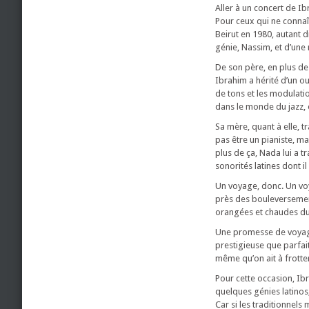
Aller à un concert de Ib
Pour ceux qui ne connaî
Beirut en 1980, autant 
génie, Nassim, et d’une 
De son père, en plus de
Ibrahim a hérité d’un ou
de tons et les modulatio
dans le monde du jazz, e
Sa mère, quant à elle, 
pas être un pianiste, m
plus de ça, Nada lui a t
sonorités latines dont 
Un voyage, donc. Un voy
près des bouleversements
orangées et chaudes du 
Une promesse de voyage
prestigieuse que parfait
même qu’on ait à frotte
Pour cette occasion, Ib
quelques génies latinos,
Car si les traditionnel