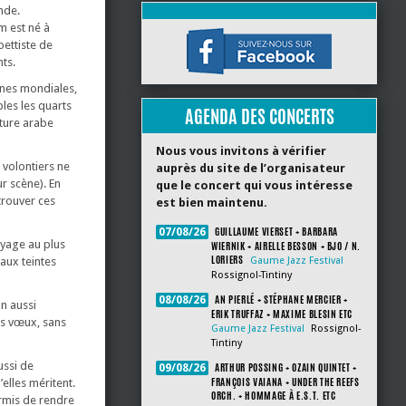
nde.
m est né à
pettiste de
nts.
ènes mondiales,
bles les quarts
AGENDA DES CONCERTS
lture arabe
Nous vous invitons à vérifier
 volontiers ne
auprès du site de l’organisateur
r scène). En
que le concert qui vous intéresse
trouver ces
est bien maintenu.
GUILLAUME VIERSET + BARBARA
07/08/26
oyage au plus
WIERNIK + AIRELLE BESSON + BJO / N.
LORIERS
aux teintes
Gaume Jazz Festival
Rossignol-Tintiny
AN PIERLÉ + STÉPHANE MERCIER +
08/08/26
n aussi
ERIK TRUFFAZ + MAXIME BLESIN ETC
os vœux, sans
Gaume Jazz Festival
Rossignol-
Tintiny
ussi de
ARTHUR POSSING + OZAIN QUINTET +
09/08/26
FRANÇOIS VAIANA + UNDER THE REEFS
elles méritent.
ORCH. + HOMMAGE À E.S.T. ETC
ermis de rendre