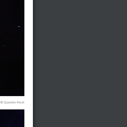
 © Quentin Perot