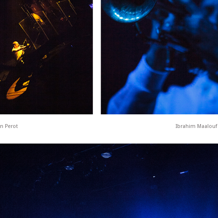
n Perot
Ibrahim Maalouf