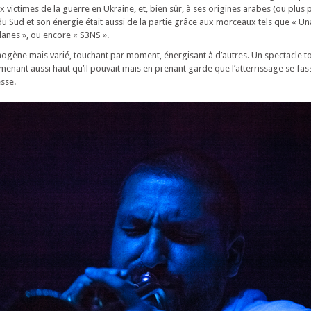
victimes de la guerre en Ukraine, et, bien sûr, à ses origines arabes (ou plus
 du Sud et son énergie était aussi de la partie grâce aux morceaux tels que « U
lanes », ou encore « S3NS ».
mogène mais varié, touchant par moment, énergisant à d’autres. Un spectacle t
menant aussi haut qu’il pouvait mais en prenant garde que l’atterrissage se fa
esse.