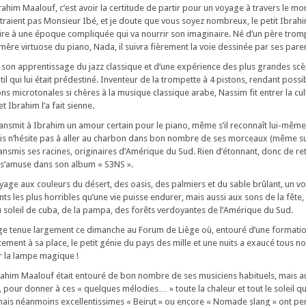
rahim Maalouf, c’est avoir la certitude de partir pour un voyage à travers le mo
traient pas Monsieur Ibé, et je doute que vous soyez nombreux, le petit Ibrahi
dire à une époque compliquée qui va nourrir son imaginaire. Né d’un père trom
mère virtuose du piano, Nada, il suivra fièrement la voie dessinée par ses pare
 son apprentissage du jazz classique et d’une expérience des plus grandes sc
til qui lui était prédestiné. Inventeur de la trompette à 4 pistons, rendant possi
ns microtonales si chères à la musique classique arabe, Nassim fit entrer la cu
t Ibrahim l’a fait sienne.
transmit à Ibrahim un amour certain pour le piano, même s’il reconnaît lui-même
ais n’hésite pas à aller au charbon dans bon nombre de ses morceaux (même su
ransmis ses racines, originaires d’Amérique du Sud. Rien d’étonnant, donc de re
il s’amuse dans son album « S3NS ».
age aux couleurs du désert, des oasis, des palmiers et du sable brûlant, un v
 les plus horribles qu’une vie puisse endurer, mais aussi aux sons de la fête, 
soleil de cuba, de la pampa, des forêts verdoyantes de l’Amérique du Sud.
 tenue largement ce dimanche au Forum de Liège où, entouré d’une formatio
ement à sa place, le petit génie du pays des mille et une nuits a exaucé tous n
r la lampe magique !
rahim Maalouf était entouré de bon nombre de ses musiciens habituels, mais a
 pour donner à ces « quelques mélodies… » toute la chaleur et tout le soleil qu’
s mais néanmoins excellentissimes « Beirut » ou encore « Nomade slang » ont p