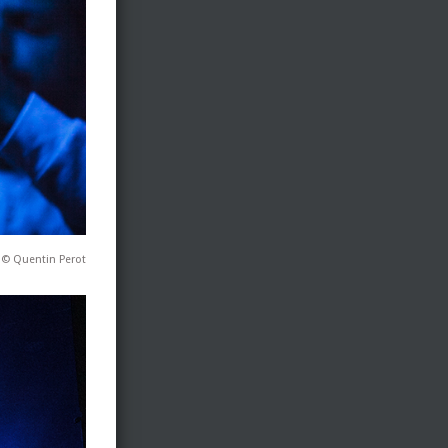
 © Quentin Perot