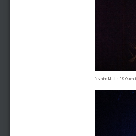
Ibrahim Maalouf © Quenti