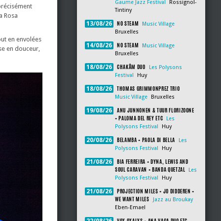
Gaume Jazz Festival
Rossignol-
 précisément
Tintiny
na Rosa
NO STEAM
13/08/26
Music Village
Bruxelles
out en envolées
NO STEAM
14/08/26
Music Village
sse en douceur,
Bruxelles
CHAKÂM DUO
18/08/26
Les Polysons
Festival
Huy
THOMAS GRIMMONPREZ TRIO
18/08/26
Music Village
Bruxelles
ANU JUNNONEN & TUUR FLORIZOONE
19/08/26
+ PALOMA DEL REY ETC
Les
Polysons Festival
Huy
BELAMBA + PAOLA DI BELLA
20/08/26
Les
Polysons Festival
Huy
BIA FERREIRA + DYNA, LEWIS AND
21/08/26
SOUL CARAVAN + BANDA QUETZAL
Les
Polysons Festival
Huy
PROJECTION MILES + JO DIDDEREN +
21/08/26
WE WANT MILES
Jazz au Broukay
Eben-Emael
VOX OXALYS + ANA VAGA DUO ETC