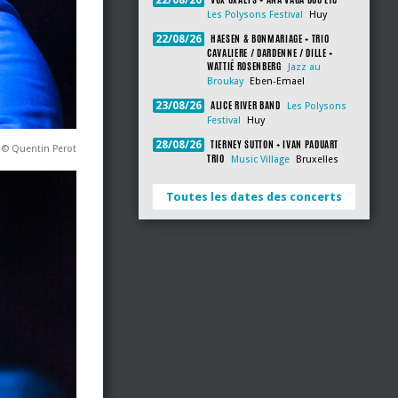
22/08/26
Les Polysons Festival
Huy
HAESEN & BONMARIAGE + TRIO
22/08/26
CAVALIERE / DARDENNE / DILLE +
WATTIÉ ROSENBERG
Jazz au
Broukay
Eben-Emael
ALICE RIVER BAND
23/08/26
Les Polysons
Festival
Huy
TIERNEY SUTTON + IVAN PADUART
28/08/26
 © Quentin Perot
TRIO
Music Village
Bruxelles
Toutes les dates des concerts