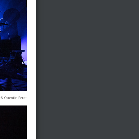
 © Quentin Perot