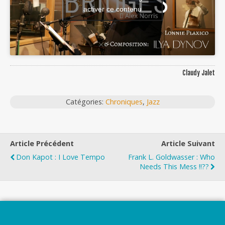
activer ce contenu
Claudy Jalet
Catégories:
Chroniques
,
Jazz
Article Précédent
Article Suivant
Don Kapot : I Love Tempo
Frank L. Goldwasser : Who
Needs This Mess !!??
Top