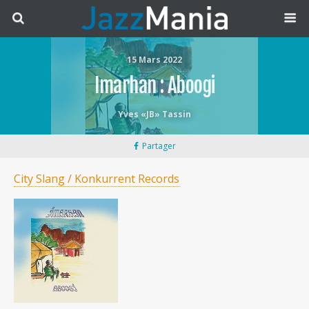
15 Mars 2022
Imarhan : Aboogi
Yves «JB» Tassin
Partager
City Slang / Konkurrent Records