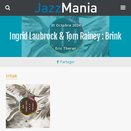
31 Octobre 2024
Ingrid Laubrock & Tom Rainey : Brink
Eric Therer
Partager
Intak