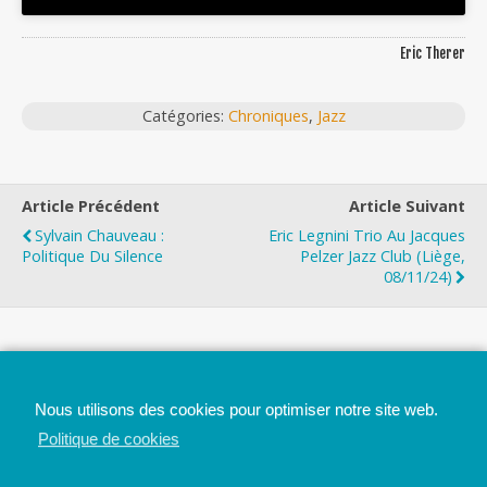
Eric Therer
Catégories:
Chroniques
,
Jazz
Article Précédent
Article Suivant
Sylvain Chauveau :
Eric Legnini Trio Au Jacques
Politique Du Silence
Pelzer Jazz Club (Liège,
08/11/24)
Top
Nous utilisons des cookies pour optimiser notre site web.
Mobile
Bureau
Politique de cookies