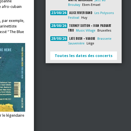
Jazz au
 Joanne
Broukay
Eben-Emael
e afro-cubain
ALICE RIVER BAND
23/08/26
Les Polysons
Festival
Huy
e, par exemple,
TIERNEY SUTTON + IVAN PADUART
28/08/26
arinettiste
TRIO
Music Village
Bruxelles
passé “The Blue
LATE BUSH + VAAGUE
28/08/26
Brasserie
Sauvenière
Liège
Toutes les dates des concerts
r le légendaire