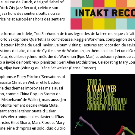
abel suisse de Zurich, désigné “label of
York City Jazz Record, célèbre son
jazz hors des sentiers battus où se
icains et européens hors des sentiers
e formation fidèle, Trio 3, réunion de trois légendes de la free musique : à l’alt
orld Saxophone Quartet; à la contrebasse, Reggie Workman, compagnon de Col
 batteur fétiche de Cecil Taylor. L’album Visiting Textures est l’occasion de revis
ositions de Lake, deux de Cyrille, une de Workman, un thème collectif et un d’Or
l’alto, équilibre rythme-mélodie de Workman (Epic Man) et pulsion rythmique c
 trio a invité de nombreux pianistes : Geri Allen (At this time, Celebrating Mary Lou
, Vijay Iyer (Wiring) ou Irène Schweizer (Berne Concert).
ophoniste Ellery Eskelin (“Sensations of
ssiste Christian Weber et le batteur
rie des thèmes improvisés mais aussi
tion, comme China Boy, un Stomp de
’t Misbehavin’ de Waller), mais aussi Jim
u volontairement décalé (Mala Mute,
sant entre le ténor ouaté d’Oskar
tés électroniques des claviers d’Elias
ristes Elliot Sharp, Marc Ribot et Mary
une série d’impros en solo, duo ou trio