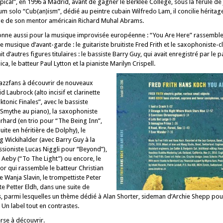
ical”, en 1996 à Madrid, avant de gagner le Berklee College, sous la férule de
m solo “Cub(an)ism”, dédié au peintre cubain Wilfredo Lam, il concilie héritag
ge de son mentor américain Richard Muhal Abrams.
ionne aussi pour la musique improvisée européenne : “You Are Here” rassembl
 musique d’avant-garde : le guitariste bruitiste Fred Frith et le saxophoniste-cl
 d’autres figures titulaires : le bassiste Barry Guy, qui avait enregistré par le 
a, le batteur Paul Lytton et la pianiste Marilyn Crispell.
s jazzfans à découvrir de nouveaux
 Laubrock (alto incisif et clarinette
onic Finales”, avec le bassiste
Smythe au piano), la saxophoniste
erhard (en trio pour “The Being Inn”,
uite en héritière de Dolphy), le
g Wickihalder (avec Barry Guy à la
ssioniste Lucas Niggli pour “Beyond”),
n Aeby (“To The Light”) ou encore, le
or qui rassemble le batteur Christian
te Wanja Slavin, le trompettiste Peter
te Petter Eldh, dans une suite de
, parmi lesquelles un thème dédié à Alan Shorter, sideman d’Archie Shepp pou
 Un label tout en contrastes.
rse à découvrir.