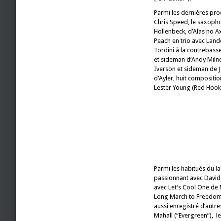
Parmi les dernières pro
Chris Speed, le saxopho
Hollenbeck, d’Alas no A
Peach en trio avec Lande
Tordini à la contrebass
et sideman d’Andy Milne
Iverson et sideman de Jo
d’Ayler, huit compositio
Lester Young (Red Hook 
Parmi les habitués du la
passionnant avec David 
avec Let’s Cool One de 
Long March to Freedom)
aussi enregistré d’autre
Mahall (“Evergreen”), l