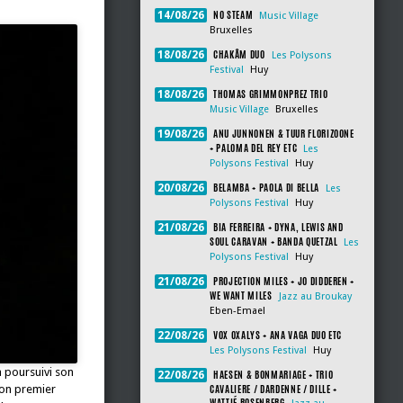
NO STEAM
14/08/26
Music Village
Bruxelles
CHAKÂM DUO
18/08/26
Les Polysons
Festival
Huy
THOMAS GRIMMONPREZ TRIO
18/08/26
Music Village
Bruxelles
ANU JUNNONEN & TUUR FLORIZOONE
19/08/26
+ PALOMA DEL REY ETC
Les
Polysons Festival
Huy
BELAMBA + PAOLA DI BELLA
20/08/26
Les
Polysons Festival
Huy
BIA FERREIRA + DYNA, LEWIS AND
21/08/26
SOUL CARAVAN + BANDA QUETZAL
Les
Polysons Festival
Huy
PROJECTION MILES + JO DIDDEREN +
21/08/26
WE WANT MILES
Jazz au Broukay
Eben-Emael
VOX OXALYS + ANA VAGA DUO ETC
22/08/26
Les Polysons Festival
Huy
a poursuivi son
HAESEN & BONMARIAGE + TRIO
22/08/26
CAVALIERE / DARDENNE / DILLE +
son premier
WATTIÉ ROSENBERG