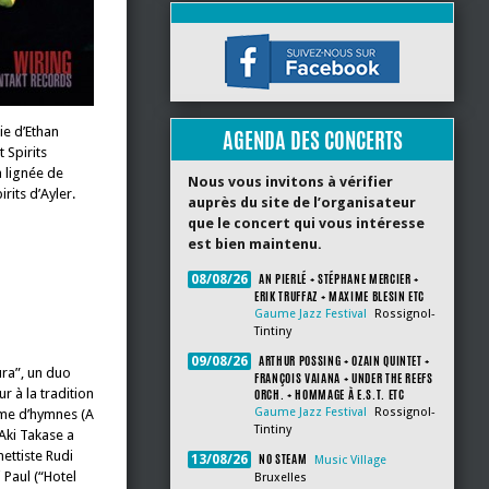
ie d’Ethan
AGENDA DES CONCERTS
 Spirits
a lignée de
Nous vous invitons à vérifier
rits d’Ayler.
auprès du site de l’organisateur
que le concert qui vous intéresse
est bien maintenu.
AN PIERLÉ + STÉPHANE MERCIER +
08/08/26
ERIK TRUFFAZ + MAXIME BLESIN ETC
Gaume Jazz Festival
Rossignol-
Tintiny
ARTHUR POSSING + OZAIN QUINTET +
09/08/26
ura”, un duo
FRANÇOIS VAIANA + UNDER THE REEFS
 à la tradition
ORCH. + HOMMAGE À E.S.T. ETC
Gaume Jazz Festival
Rossignol-
orme d’hymnes (A
Tintiny
Aki Takase a
ettiste Rudi
NO STEAM
13/08/26
Music Village
 Paul (“Hotel
Bruxelles