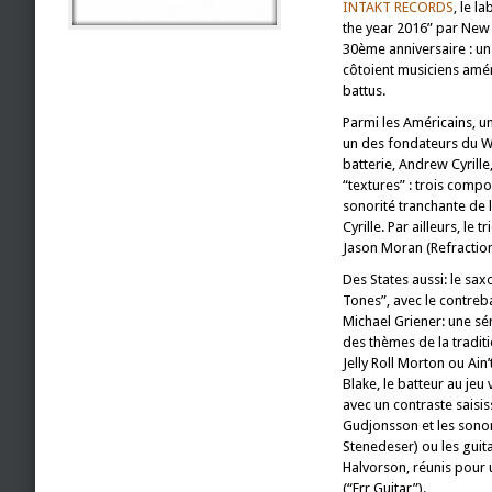
INTAKT RECORDS
, le l
the year 2016” par New 
30ème anniversaire : un 
côtoient musiciens amér
battus.
Parmi les Américains, un
un des fondateurs du W
batterie, Andrew Cyrille,
“textures” : trois comp
sonorité tranchante de 
Cyrille. Par ailleurs, le
Jason Moran (Refraction)
Des States aussi: le sax
Tones”, avec le contreba
Michael Griener: une sé
des thèmes de la tradi
Jelly Roll Morton ou Ain
Blake, le batteur au je
avec un contraste saisis
Gudjonsson et les sonori
Stenedeser) ou les guita
Halvorson, réunis pour 
(“Err Guitar”).