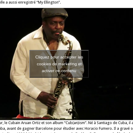
lle a aussi enregistré “My Ellington”.
Cliquez pour accepter les
cookies de marketing et
activer ce contenu
ur, le Cubain Aruan Ortiz et son album “Cub(an)ism”. Né à Santiago de Cuba, il 
uba, avant de gagner Barcelone pour étudier avec Horacio Fumero. Il a gravé 