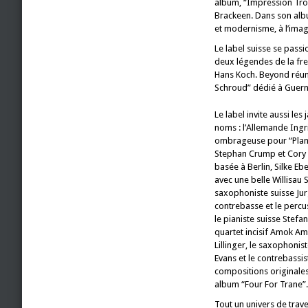
album, “Impression Trop
Brackeen. Dans son albu
et modernisme, à l’ima
Le label suisse se pass
deux légendes de la free
Hans Koch. Beyond réunit
Schroud” dédié à Guernic
Le label invite aussi le
noms : l’Allemande Ingrid
ombrageuse pour “Plankt
Stephan Crump et Cory 
basée à Berlin, Silke Eb
avec une belle Willisau S
saxophoniste suisse Jur
contrebasse et le percu
le pianiste suisse Stefa
quartet incisif Amok Am
Lillinger, le saxophonis
Evans et le contrebassis
compositions originales
album “Four For Trane”.
Tout un univers de trave