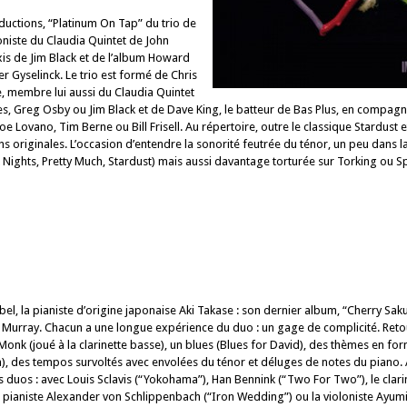
ductions, “Platinum On Tap” du trio de
niste du Claudia Quintet de John
xis de Jim Black et de l’album Howard
r Gyselinck. Le trio est formé de Chris
e, membre lui aussi du Claudia Quintet
s, Greg Osby ou Jim Black et de Dave King, le batteur de Bas Plus, en compagn
e Lovano, Tim Berne ou Bill Frisell. Au répertoire, outre le classique Stardust et
ns originales. L’occasion d’entendre la sonorité feutrée du ténor, un peu dans l
Nights, Pretty Much, Stardust) mais aussi davantage torturée sur Torking ou Spi
bel, la pianiste d’origine japonaise Aki Takase : son dernier album, “Cherry Sak
Murray. Chacun a une longue expérience du duo : un gage de complicité. Retour
Monk (joué à la clarinette basse), un blues (Blues for David), des thèmes en f
, des tempos survoltés avec envolées du ténor et déluges de notes du piano. 
s duos : avec Louis Sclavis (“Yokohama”), Han Bennink (“Two For Two”), le clarin
e pianiste Alexander von Schlippenbach (“Iron Wedding”) ou la violoniste Ayumi