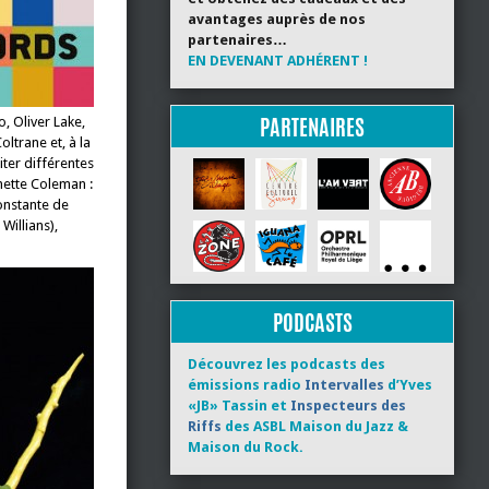
avantages auprès de nos
partenaires…
EN DEVENANT ADHÉRENT !
PARTENAIRES
o, Oliver Lake,
trane et, à la
iter différentes
nette Coleman :
onstante de
 Willians),
PODCASTS
Découvrez les podcasts des
émissions radio
Intervalles
d’Yves
«JB» Tassin et
Inspecteurs des
Riffs
des ASBL Maison du Jazz &
Maison du Rock.