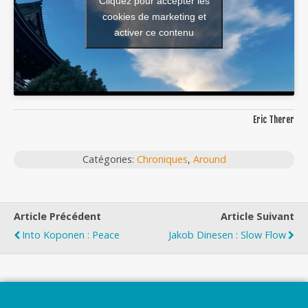
Cliquez pour accepter les
cookies de marketing et
activer ce contenu
Eric Therer
Catégories:
Chroniques
,
Around
Article Précédent
Article Suivant
Into Koponen : Peace
Jakob Dinesen : Slow Flow
Top