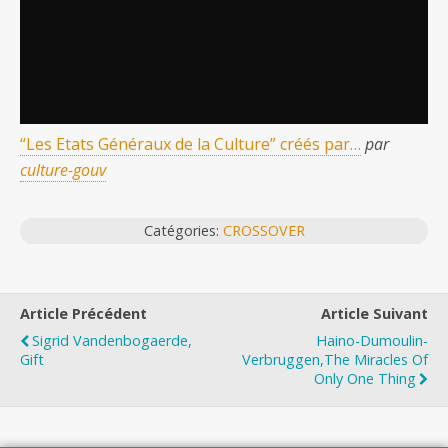
“Les Etats Généraux de la Culture” créés par…
par
culture-gouv
Catégories:
CROSSOVER
Article Précédent
Article Suivant
Sigrid Vandenbogaerde,
Haino-Dumoulin-
Gift
Verbruggen,The Miracles Of
Only One Thing