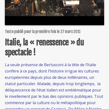
Texte publié pour la première fois le 27 mars 2011
Italie, la « renessence » du
spectacle !
La seule présence de Berlusconi à la tête de l’Italie
confère à ce pays, dont l’histoire irrigue les cultures
européennes depuis plus de deux millénaires, un
statut particulier. Malade, depuis trop longtemps, la
déliquescence de l’état italien est emblématique pour
le nivellement par le bas des opinions publiques. Tout
commence par la culture ou le métapolitique pour