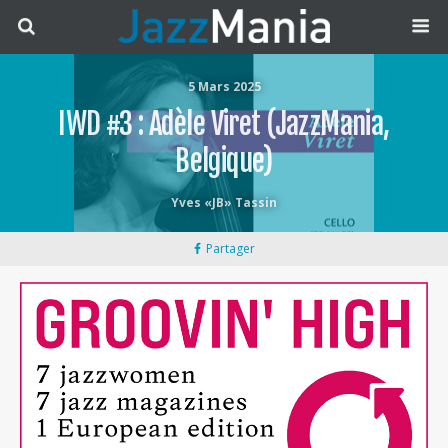
5 Mars 2025
IWD #3 : Adèle Viret (JazzMania,
Belgique)
Yves «JB» Tassin
Partager