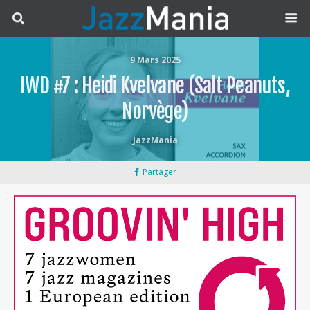
9 Mars 2025
IWD #7 : Heidi Kvelvane (Salt Peanuts,
Norvège)
JazzMania
Partager