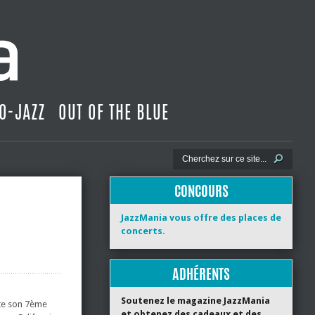
O-JAZZ
OUT OF THE BLUE
CONCOURS
JazzMania vous offre des places de
concerts.
ADHÉRENTS
Soutenez le magazine JazzMania
nte son 7ème
et obtenez des cadeaux et des