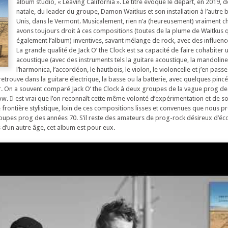
album studio, « Leaving California ». Le titre évoque le départ, en 2019, d
natale, du leader du groupe, Damon Waitkus et son installation à l’autre 
Unis, dans le Vermont. Musicalement, rien n’a (heureusement) vraiment c
avons toujours droit à ces compositions (toutes de la plume de Waitkus 
également l’album) inventives, savant mélange de rock, avec des influence
La grande qualité de Jack O’ the Clock est sa capacité de faire cohabiter
acoustique (avec des instruments tels la guitare acoustique, la mandoline,
l’harmonica, l’accordéon, le hautbois, le violon, le violoncelle et j’en pas
retrouve dans la guitare électrique, la basse ou la batterie, avec quelques pincé
r. On a souvent comparé Jack O’ the Clock à deux groupes de la vague prog de
w. Il est vrai que l’on reconnaît cette même volonté d’expérimentation et de so
 frontière stylistique, loin de ces compositions lisses et convenues que nous 
upes prog des années 70. S’il reste des amateurs de prog-rock désireux d’éc
s d’un autre âge, cet album est pour eux.