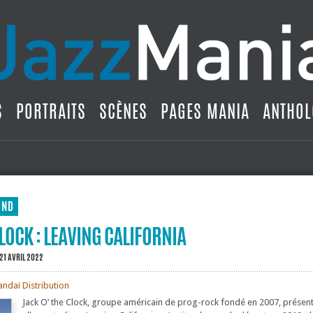
S
PORTRAITS
SCÈNES
PAGES MANIA
ANTHOL
UND
CLOCK : LEAVING CALIFORNIA
 21 AVRIL 2022
ndaï Distribution
Jack O’ the Clock, groupe américain de prog-rock fondé en 2007, prése