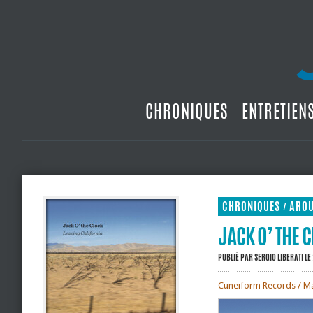
CHRONIQUES
ENTRETIEN
CHRONIQUES
ARO
/
JACK O’ THE 
PUBLIÉ PAR
SERGIO LIBERATI
LE
Cuneiform Records / Ma