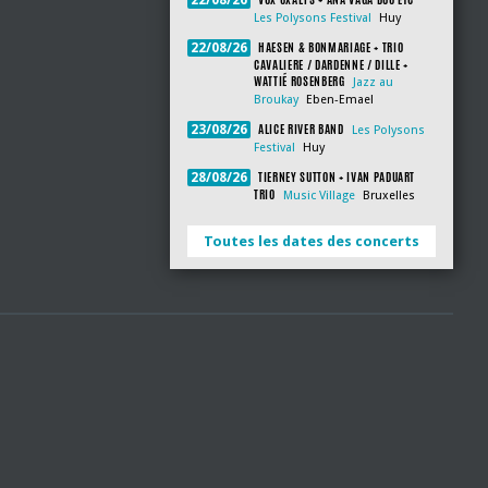
22/08/26
Les Polysons Festival
Huy
HAESEN & BONMARIAGE + TRIO
22/08/26
CAVALIERE / DARDENNE / DILLE +
WATTIÉ ROSENBERG
Jazz au
Broukay
Eben-Emael
ALICE RIVER BAND
23/08/26
Les Polysons
Festival
Huy
TIERNEY SUTTON + IVAN PADUART
28/08/26
TRIO
Music Village
Bruxelles
Toutes les dates des concerts