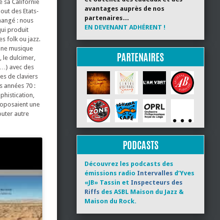
e sa Californie
avantages auprès de nos
bout des Etats-
partenaires…
hangé : nous
EN DEVENANT ADHÉRENT !
qui produit
s folk ou jazz.
 une musique
PARTENAIRES
 le dulcimer,
se…) avec des
es de claviers
s années 70 :
phistication,
proposaient une
outer autre
PODCASTS
Découvrez les podcasts des
émissions radio
Intervalles
d’Yves
«JB» Tassin et
Inspecteurs des
Riffs
des ASBL Maison du Jazz &
Maison du Rock.