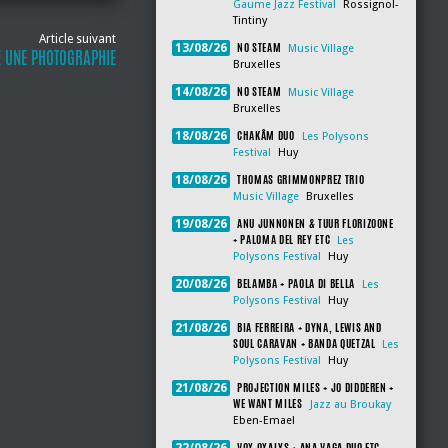
Gaume Jazz Festival
Rossignol-
Tintiny
Article suivant
NO STEAM
13/08/26
Music Village
 UNE PHOTOGRAPHIE
Bruxelles
NO STEAM
14/08/26
Music Village
Bruxelles
CHAKÂM DUO
18/08/26
Les Polysons
Festival
Huy
THOMAS GRIMMONPREZ TRIO
18/08/26
Music Village
Bruxelles
ANU JUNNONEN & TUUR FLORIZOONE
19/08/26
+ PALOMA DEL REY ETC
Les
Polysons Festival
Huy
BELAMBA + PAOLA DI BELLA
20/08/26
Les
Polysons Festival
Huy
BIA FERREIRA + DYNA, LEWIS AND
21/08/26
SOUL CARAVAN + BANDA QUETZAL
Les
Polysons Festival
Huy
PROJECTION MILES + JO DIDDEREN +
21/08/26
WE WANT MILES
Jazz au Broukay
Eben-Emael
VOX OXALYS + ANA VAGA DUO ETC