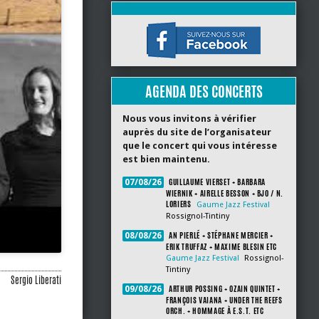
AGENDA DES CONCERTS
Nous vous invitons à vérifier
auprès du site de l’organisateur
que le concert qui vous intéresse
est bien maintenu.
GUILLAUME VIERSET + BARBARA
07/08/26
WIERNIK + AIRELLE BESSON + BJO / N.
LORIERS
Gaume Jazz Festival
Rossignol-Tintiny
AN PIERLÉ + STÉPHANE MERCIER +
08/08/26
ERIK TRUFFAZ + MAXIME BLESIN ETC
Gaume Jazz Festival
Rossignol-
Tintiny
Sergio Liberati
ARTHUR POSSING + OZAIN QUINTET +
09/08/26
FRANÇOIS VAIANA + UNDER THE REEFS
ORCH. + HOMMAGE À E.S.T. ETC