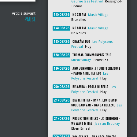
Gaume Jazz Festival
Rossignol-
Tintiny
Article suivant
NO STEAM
13/08/26
Music Village
PAUSE
Bruxelles
NO STEAM
14/08/26
Music Village
Bruxelles
CHAKÂM DUO
18/08/26
Les Polysons
Festival
Huy
THOMAS GRIMMONPREZ TRIO
18/08/26
Music Village
Bruxelles
ANU JUNNONEN & TUUR FLORIZOONE
19/08/26
+ PALOMA DEL REY ETC
Les
Polysons Festival
Huy
BELAMBA + PAOLA DI BELLA
20/08/26
Les
Polysons Festival
Huy
BIA FERREIRA + DYNA, LEWIS AND
21/08/26
SOUL CARAVAN + BANDA QUETZAL
Les
Polysons Festival
Huy
PROJECTION MILES + JO DIDDEREN +
21/08/26
WE WANT MILES
Jazz au Broukay
Eben-Emael
VOX OXALYS + ANA VAGA DUO ETC