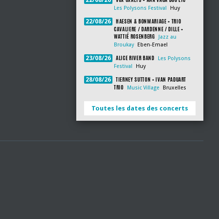
22/08/26
Les Polysons Festival
Huy
HAESEN & BONMARIAGE + TRIO
22/08/26
CAVALIERE / DARDENNE / DILLE +
WATTIÉ ROSENBERG
Jazz au
Broukay
Eben-Emael
ALICE RIVER BAND
23/08/26
Les Polysons
Festival
Huy
TIERNEY SUTTON + IVAN PADUART
28/08/26
TRIO
Music Village
Bruxelles
Toutes les dates des concerts