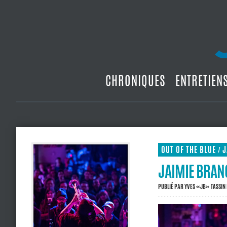
CHRONIQUES
ENTRETIEN
OUT OF THE BLUE
J
/
JAIMIE BRANC
PUBLIÉ PAR
YVES «JB» TASSIN