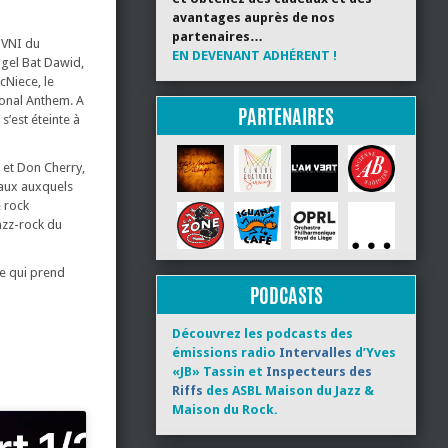
avantages auprès de nos
partenaires…
OVNI du
EN DEVENANT ADHÉRENT !
ngel Bat Dawid,
cNiece, le
onal Anthem. A
PARTENAIRES
s’est éteinte à
s et Don Cherry,
caux auxquels
e rock
azz-rock du
me qui prend
PODCASTS
Découvrez les podcasts des
émissions radio
Intervalles
d’Yves
«JB» Tassin et
Inspecteurs des
Riffs
des ASBL Maison du Jazz &
Maison du Rock.