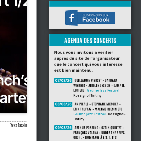
AGENDA DES CONCERTS
Nous vous invitons à vérifier
auprès du site de l’organisateur
que le concert qui vous intéresse
est bien maintenu.
GUILLAUME VIERSET + BARBARA
07/08/26
WIERNIK + AIRELLE BESSON + BJO / N.
LORIERS
Gaume Jazz Festival
Rossignol-Tintiny
AN PIERLÉ + STÉPHANE MERCIER +
08/08/26
ERIK TRUFFAZ + MAXIME BLESIN ETC
Gaume Jazz Festival
Rossignol-
Tintiny
Yves Tassin
ARTHUR POSSING + OZAIN QUINTET +
09/08/26
FRANÇOIS VAIANA + UNDER THE REEFS
ORCH. + HOMMAGE À E.S.T. ETC