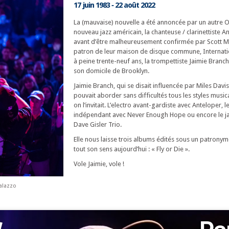
17 juin 1983 ‐ 22 août 2022
La (mauvaise) nouvelle a été annoncée par un autre 
nouveau jazz américain, la chanteuse / clarinettiste A
avant d’être malheureusement confirmée par Scott M
patron de leur maison de disque commune, Internati
à peine trente-neuf ans, la trompettiste Jaimie Branch 
son domicile de Brooklyn.
Jaimie Branch, qui se disait influencée par Miles Davi
pouvait aborder sans difficultés tous les styles musi
on l’invitait. L’electro avant-gardiste avec Anteloper, l
indépendant avec Never Enough Hope ou encore le j
Dave Gisler Trio.
Elle nous laisse trois albums édités sous un patrony
tout son sens aujourd’hui : « Fly or Die ».
Vole Jaimie, vole !
alazzo