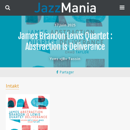
17 Juin 2025
James Brandon Lewis Quartet :
Abstraction Is Deliverance
Yves «JB» Tassin
Partager
Intakt