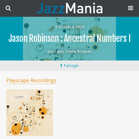
3 Octobre 2024
Jason Robinson : Ancestral Numbers I
Georges Tonla Briquet
Partager
Playscape Recordings