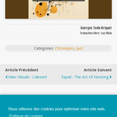
Georges Tonla Briquet
Traduction libre : Luc Utluk
Catégories:
Chroniques
,
Jazz
Article Précédent
Article Suivant
Marc Moulin : L’absent
Espial : The Act Of Noticing
Top
Nous utilisons des cookies pour optimiser notre site web.
Mobile
Bureau
Politique de cookies