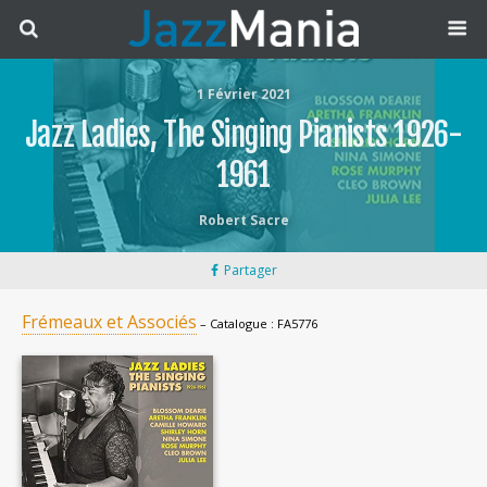
1 Février 2021
Jazz Ladies, The Singing Pianists 1926-
1961
Robert Sacre
Partager
Frémeaux et Associés
– Catalogue : FA5776