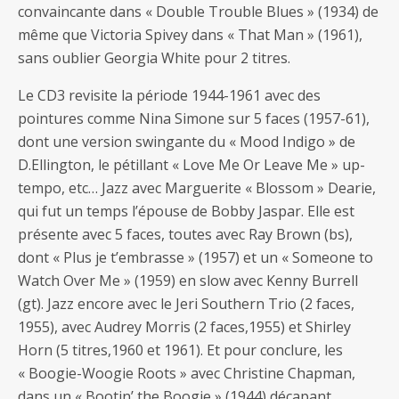
convaincante dans « Double Trouble Blues » (1934) de
même que Victoria Spivey dans « That Man » (1961),
sans oublier Georgia White pour 2 titres.
Le CD3 revisite la période 1944-1961 avec des
pointures comme Nina Simone sur 5 faces (1957-61),
dont une version swingante du « Mood Indigo » de
D.Ellington, le pétillant « Love Me Or Leave Me » up-
tempo, etc… Jazz avec Marguerite « Blossom » Dearie,
qui fut un temps l’épouse de Bobby Jaspar. Elle est
présente avec 5 faces, toutes avec Ray Brown (bs),
dont « Plus je t’embrasse » (1957) et un « Someone to
Watch Over Me » (1959) en slow avec Kenny Burrell
(gt). Jazz encore avec le Jeri Southern Trio (2 faces,
1955), avec Audrey Morris (2 faces,1955) et Shirley
Horn (5 titres,1960 et 1961). Et pour conclure, les
« Boogie-Woogie Roots » avec Christine Chapman,
dans un « Bootin’ the Boogie » (1944) décapant,