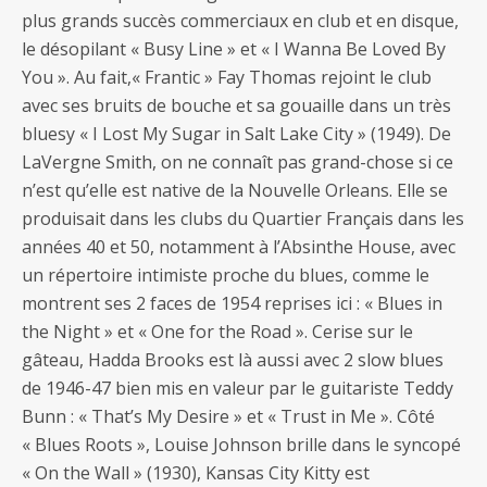
plus grands succès commerciaux en club et en disque,
le désopilant « Busy Line » et « I Wanna Be Loved By
You ». Au fait,« Frantic » Fay Thomas rejoint le club
avec ses bruits de bouche et sa gouaille dans un très
bluesy « I Lost My Sugar in Salt Lake City » (1949). De
LaVergne Smith, on ne connaît pas grand-chose si ce
n’est qu’elle est native de la Nouvelle Orleans. Elle se
produisait dans les clubs du Quartier Français dans les
années 40 et 50, notamment à l’Absinthe House, avec
un répertoire intimiste proche du blues, comme le
montrent ses 2 faces de 1954 reprises ici : « Blues in
the Night » et « One for the Road ». Cerise sur le
gâteau, Hadda Brooks est là aussi avec 2 slow blues
de 1946-47 bien mis en valeur par le guitariste Teddy
Bunn : « That’s My Desire » et « Trust in Me ». Côté
« Blues Roots », Louise Johnson brille dans le syncopé
« On the Wall » (1930), Kansas City Kitty est