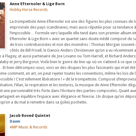
Anne Efternoler & Lige Born
Hobby Horse Records
La trompettiste Anne Efternoler est une des figures les plus connues de 
improvisée des pays scandinaves, mais aussi réputée pour sa tendance à
l’impossible… Formule vers laquelle elle tend dans son premier album int
Efternoler & Lige Born » avec un quartet sans doute inédit composé de s
de trois contrebassistes et non des moindres : Thomas Morgan souvent
côtés de Bill Frisell, le Danois Anders Christensen qu’on a vu récemment 
e à Flagey, et aussi partenaire de Joe Lovano ou Tom Harrell, et Richard Anders
aby et Jerry Bergonzi. Voilà bien le genre de line-up où on s’attend à ce que ce
 Et bien détrompez-vous, voici un des disques les plus fascinants qui m’ait ét
J’aime comment, en art, on peut rejeter toutes les conventions, même les lois de l
possible ! C’est tellement libératoire ! » dit la trompettiste. Composé d’improvisa
ulsation, l’élan, la respiration et les textures, la musique de Anne Efternoler dé
 une personnalité très forte dans l’écriture des parties composées. Quant au
 partagent en équilibre l’espace avec élégance et finesse. Un disque qu’on dépo
t qu’on a du mal à remettre dans sa (jolie) pochette.
Jacob Roved Quintet
Dawn
AMP Music & Records