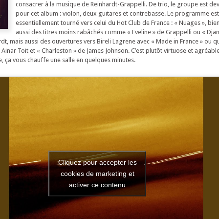
consacrer à la musique de Reinhardt-Grappelli. De trio, le groupe est de
pour cet album : violon, deux guitares et contrebasse. Le programme est
essentiellement tourné vers celui du Hot Club de France : « Nuages », bien
aussi des titres moins rabâchés comme « Eveline » de Grappelli ou « Djan
dt, mais aussi des ouvertures vers Bireli Lagrene avec « Made in France » ou q
Ainar Toit et « Charleston » de James Johnson. C’est plutôt virtuose et agréable
ve, ça vous chauffe une salle en quelques minutes.
Cliquez pour accepter les
cookies de marketing et
activer ce contenu