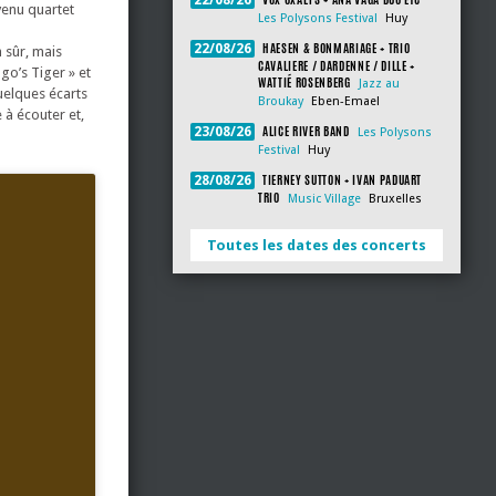
22/08/26
venu quartet
Les Polysons Festival
Huy
HAESEN & BONMARIAGE + TRIO
22/08/26
 sûr, mais
CAVALIERE / DARDENNE / DILLE +
go’s Tiger » et
WATTIÉ ROSENBERG
Jazz au
uelques écarts
Broukay
Eben-Emael
 à écouter et,
ALICE RIVER BAND
23/08/26
Les Polysons
Festival
Huy
TIERNEY SUTTON + IVAN PADUART
28/08/26
TRIO
Music Village
Bruxelles
Toutes les dates des concerts