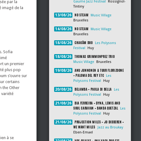
sée par la
Gaume Jazz Festival
Rossignol-
Tintiny
té imagé de la
NO STEAM
13/08/26
Music Village
Bruxelles
NO STEAM
14/08/26
Music Village
Bruxelles
CHAKÂM DUO
18/08/26
Les Polysons
Festival
Huy
. Sofia
THOMAS GRIMMONPREZ TRIO
18/08/26
 aimé
Music Village
Bruxelles
ort un premier
ôté plus pop
ANU JUNNONEN & TUUR FLORIZOONE
19/08/26
+ PALOMA DEL REY ETC
lbum s’ouvre sur
Les
Polysons Festival
Huy
sur certains
in the Other
BELAMBA + PAOLA DI BELLA
20/08/26
Les
 variété
Polysons Festival
Huy
BIA FERREIRA + DYNA, LEWIS AND
21/08/26
SOUL CARAVAN + BANDA QUETZAL
Les
Polysons Festival
Huy
PROJECTION MILES + JO DIDDEREN +
21/08/26
WE WANT MILES
Jazz au Broukay
Eben-Emael
ien à se
VOX OXALYS + ANA VAGA DUO ETC