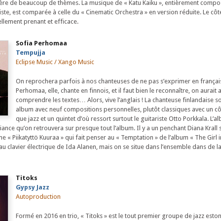
ère de beaucoup de thèmes. La musique de « Katu Kaiku », entièrement compo
iste, est comparée à celle du « Cinematic Orchestra » en version réduite. Le cô
ellement prenant et efficace.
Sofia Perhomaa
Tempujja
Eclipse Music / Xango Music
On reprochera parfois à nos chanteuses de ne pas s’exprimer en français
Perhomaa, elle, chante en finnois, et il faut bien le reconnaître, on aurait
comprendre les textes… Alors, vive l’anglais ! La chanteuse finlandaise s
album avec neuf compositions personnelles, plutôt classiques avec un c
que jazz et un quintet d’où ressort surtout le guitariste Otto Porkkala. L’a
iance qu’on retrouvera sur presque tout l’album. Il y a un penchant Diana Krall 
 « Piikatyttö Kuuraa » qui fait penser au « Temptation » de l’album « The Girl 
u clavier électrique de Ida Alanen, mais on se situe dans l’ensemble dans de la
Titoks
Gypsy Jazz
Autoproduction
Formé en 2016 en trio, « Titoks » est le tout premier groupe de jazz eston