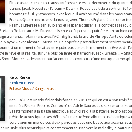
Plus classique, mais tout aussi intéressante est la découverte du quintet 
danois Jacob Roved sur l’album « Dawn ». Roved avait déjà sorti en 2015
hommage à Billy Strayhorn, avec lequel il avait tourné dans les pays scan
France. Quatre musiciens danois ici, avec Thomas Fryland à la trompette 
Rasmus Ehlers Nielsen au piano et Jesper Bodilsen à la contrebasse (qu
Stefano Bollani sur « Mi Ritorno in Mente »). Et puis un quatrième larron bien 
istrements, notamment avec l’ACT Big Band, le trio de Philippe Aerts ou celui
No Maybe » avec Richard Rousselet. On apprécie particulièrement ses interventi
 album est un moment délicat au titre judicieux : entre le moment du rêve et de l’é
 le rêve et la réalité, sur une pulsion lente et harmonieuse : « Breeze », « Sh
 « A Short Moment » dessinent parfaitement les contours d’une musique atmosph
Katu Kaiku
Broken Piece
Eclipse Music / Xango Music
Katu Kaiku est un trio finlandais fondé en 2013 et qui en est à son troisi
intitulé « Broken Piece ». Composé de Adele Sauros aux sax ténor et sop
Saastamoinen à la basse électrique et Erik Fräki à la batterie, le trio est p
période acoustique à ses débuts à un deuxième album plus électrique « 
serait bien un mix de ces deux périodes avec une basse aux accents sou
ans un style plus acoustique et constamment tourné vers la mélodie, le batteur 