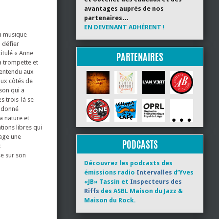
avantages auprès de nos
partenaires…
EN DEVENANT ADHÉRENT !
la musique
 défier
itulé « Anne
PARTENAIRES
a trompette et
 entendu aux
aux côtés de
son qui a
s trois-là se
é donné
a nature et
tions libres qui
gage une
PODCASTS
x
se sur son
Découvrez les podcasts des
émissions radio
Intervalles
d’Yves
«JB» Tassin et
Inspecteurs des
Riffs
des ASBL Maison du Jazz &
Maison du Rock.