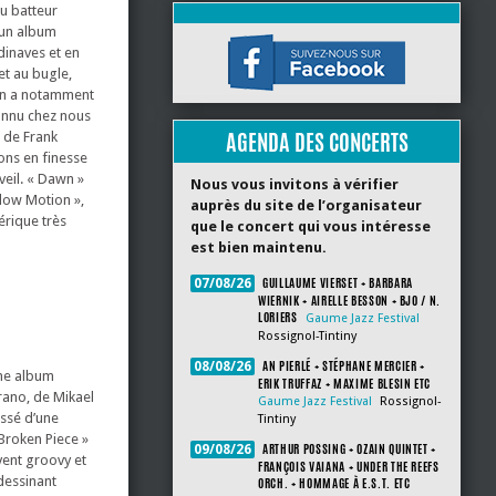
du batteur
 un album
dinaves et en
et au bugle,
’on a notamment
connu chez nous
AGENDA DES CONCERTS
 de Frank
ons en finesse
veil. « Dawn »
Nous vous invitons à vérifier
adow Motion »,
auprès du site de l’organisateur
érique très
que le concert qui vous intéresse
est bien maintenu.
GUILLAUME VIERSET + BARBARA
07/08/26
WIERNIK + AIRELLE BESSON + BJO / N.
LORIERS
Gaume Jazz Festival
Rossignol-Tintiny
AN PIERLÉ + STÉPHANE MERCIER +
08/08/26
ème album
ERIK TRUFFAZ + MAXIME BLESIN ETC
rano, de Mikael
Gaume Jazz Festival
Rossignol-
assé d’une
Tintiny
Broken Piece »
ARTHUR POSSING + OZAIN QUINTET +
09/08/26
vent groovy et
FRANÇOIS VAIANA + UNDER THE REEFS
dessinant
ORCH. + HOMMAGE À E.S.T. ETC