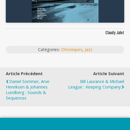
Claudy Jalet
Catégories:
Chroniques
,
Jazz
Article Précédent
Article Suivant
Daniel Sommer, Arve
Bill Laurance & Michael
Henriksen & Johannes
League : Keeping Company
Lundberg : Sounds &
Sequences
Top