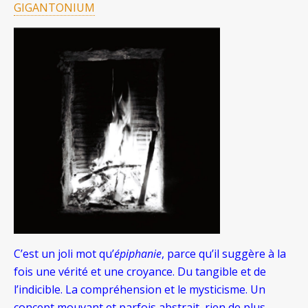
GIGANTONIUM
C’est un joli mot qu’
épiphanie
, parce qu’il suggère à la
fois une vérité et une croyance. Du tangible et de
l’indicible. La compréhension et le mysticisme. Un
concept mouvant et parfois abstrait, rien de plus