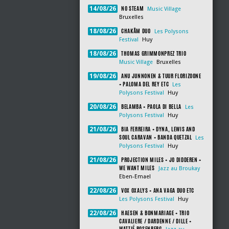
NO STEAM
14/08/26
Music Village
Bruxelles
CHAKÂM DUO
18/08/26
Les Polysons
Festival
Huy
THOMAS GRIMMONPREZ TRIO
18/08/26
Music Village
Bruxelles
ANU JUNNONEN & TUUR FLORIZOONE
19/08/26
+ PALOMA DEL REY ETC
Les
Polysons Festival
Huy
BELAMBA + PAOLA DI BELLA
20/08/26
Les
Polysons Festival
Huy
BIA FERREIRA + DYNA, LEWIS AND
21/08/26
SOUL CARAVAN + BANDA QUETZAL
Les
Polysons Festival
Huy
PROJECTION MILES + JO DIDDEREN +
21/08/26
WE WANT MILES
Jazz au Broukay
Eben-Emael
VOX OXALYS + ANA VAGA DUO ETC
22/08/26
Les Polysons Festival
Huy
HAESEN & BONMARIAGE + TRIO
22/08/26
CAVALIERE / DARDENNE / DILLE +
WATTIÉ ROSENBERG