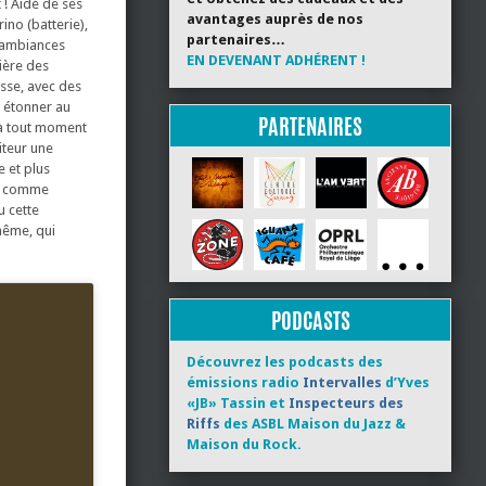
! Aidé de ses
avantages auprès de nos
ino (batterie),
partenaires…
s ambiances
EN DEVENANT ADHÉRENT !
ière des
asse, avec des
t étonner au
PARTENAIRES
 à tout moment
diteur une
 et plus
eu comme
u cette
même, qui
PODCASTS
Découvrez les podcasts des
émissions radio
Intervalles
d’Yves
«JB» Tassin et
Inspecteurs des
Riffs
des ASBL Maison du Jazz &
Maison du Rock.