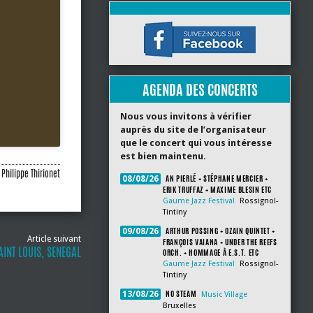
AGENDA DES CONCERTS
Nous vous invitons à vérifier
auprès du site de l’organisateur
que le concert qui vous intéresse
est bien maintenu.
Philippe Thirionet
AN PIERLÉ + STÉPHANE MERCIER +
08/08/26
ERIK TRUFFAZ + MAXIME BLESIN ETC
Gaume Jazz Festival
Rossignol-
Tintiny
ARTHUR POSSING + OZAIN QUINTET +
09/08/26
Article suivant
FRANÇOIS VAIANA + UNDER THE REEFS
AINT LOUIS, SENEGAL
ORCH. + HOMMAGE À E.S.T. ETC
Gaume Jazz Festival
Rossignol-
Tintiny
NO STEAM
13/08/26
Music Village
Bruxelles