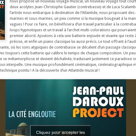
nous propose un nouveau voyage musical, un nouveau voyage tout court 
deux acolytes Jean-Christophe Gautier (contrebasse) et de Luca Scalambr
l’artiste nous embarque à destination de l’Atlantide, nous proposant de
marines et sous-marines, un peu comme si la musique bougeait à la man
vagues ! Pour ce faire, on bénéficiera d’un travail particulier à la contreb
loops hypnotiques et un travail à l’archet multi-colorations qui pourraien
premier abord. Ajoutons à cela une batterie enjouée et vivante qui reste
précise, et enfin un piano classique lui aussi précis. Le tout offrant à l’au
nante, où les sons atypiques de contrebasse se décalent d’un passage classique
avec toujours cette batterie qui calibre le tempo de chaque composition. Un p
le se métamorphose et devient déchaînée, traduisant justement ce paradoxe o
ous interpelle. Une musique profondément cinématique, cinématographique 
 technique pointu ! A la découverte d’un Atlantide musical !
Cliquez pour accepter les