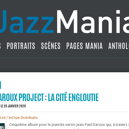
S
PORTRAITS
SCÈNES
PAGES MANIA
ANTHOL
ROUX PROJECT : LA CITÉ ENGLOUTIE
LE 26 JANVIER 2026
td / InOuïe Distributio
Cinquième album pour le pianiste varois Jean-Paul Daroux qui, à travers 