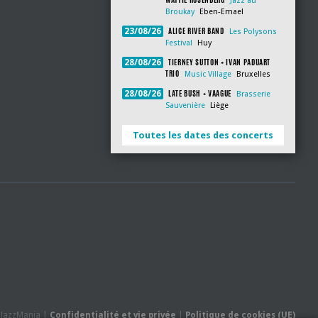
Jazz au
Broukay
Eben-Emael
ALICE RIVER BAND
23/08/26
Les Polysons
Festival
Huy
TIERNEY SUTTON + IVAN PADUART
28/08/26
TRIO
Music Village
Bruxelles
LATE BUSH + VAAGUE
28/08/26
Brasserie
Sauvenière
Liège
Toutes les dates des concerts
- JazzMania |
Confidentialité et vie privée
|
Politique de cookies (UE)