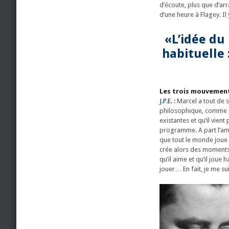
d’écoute, plus que d’a
d’une heure à Flagey. Il
«L’idée du
habituelle 
Les trois mouvements
J.P.E. :
Marcel a tout de su
philosophique, comme de
existantes et qu’il vien
programme. A part l’amou
que tout le monde joue 
crée alors des moments d
qu’il aime et qu’il joue
jouer… En fait, je me su