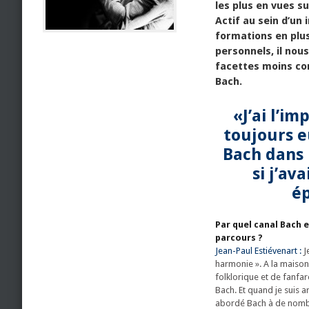
les plus en vues s
Actif au sein d’u
formations en plus
personnels, il nous
facettes moins co
Bach.
«J’ai l’im
toujours e
Bach dans 
si j’av
é
Par quel canal Bach 
parcours ?
Jean-Paul Estiévenart :
J
harmonie ». A la maison,
folklorique et de fanfare
Bach. Et quand je suis a
abordé Bach à de nombr