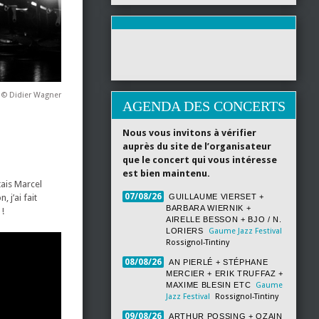
t © Didier Wagner
AGENDA DES CONCERTS
Nous vous invitons à vérifier
auprès du site de l’organisateur
que le concert qui vous intéresse
est bien maintenu.
tais Marcel
07/08/26
 j’ai fait
GUILLAUME VIERSET +
BARBARA WIERNIK +
 !
AIRELLE BESSON + BJO / N.
LORIERS
Gaume Jazz Festival
Rossignol-Tintiny
08/08/26
AN PIERLÉ + STÉPHANE
MERCIER + ERIK TRUFFAZ +
MAXIME BLESIN ETC
Gaume
Jazz Festival
Rossignol-Tintiny
09/08/26
ARTHUR POSSING + OZAIN