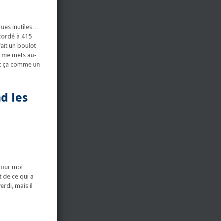
rues inutiles…
ccordé à 415
fait un boulot
je me mets au-
ait ça comme un
d les
n pour moi…
t de ce qui a
erdi, mais il