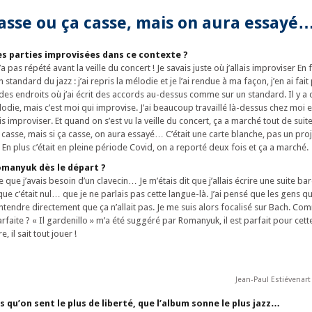
asse ou ça casse, mais on aura essayé
s parties improvisées dans ce contexte ?
 pas répété avant la veille du concert ! Je savais juste où j’allais improviser En fai
andard du jazz : j’ai repris la mélodie et je l’ai rendue à ma façon, j’en ai fait
 des endroits où j’ai écrit des accords au-dessus comme sur un standard. Il y a
élodie, mais c’est moi qui improvise. J’ai beaucoup travaillé là-dessus chez moi 
is improviser. Et quand on s’est vu la veille du concert, ça a marché tout de suite,
casse, mais si ça casse, on aura essayé… C’était une carte blanche, pas un proj
En plus c’était en pleine période Covid, on a reporté deux fois et ça a marché.
omanyuk dès le départ ?
e que j’avais besoin d’un clavecin… Je m’étais dit que j’allais écrire une suite b
ue c’était nul… que je ne parlais pas cette langue-là. J’ai pensé que les gens q
entendre directement que ça n’allait pas. Je me suis alors focalisé sur Bach. Co
rfaite ? « Il gardenillo » m’a été suggéré par Romanyuk, il est parfait pour cet
, il sait tout jouer !
Jean-Paul Estiévenar
s qu’on sent le plus de liberté, que l’album sonne le plus jazz…