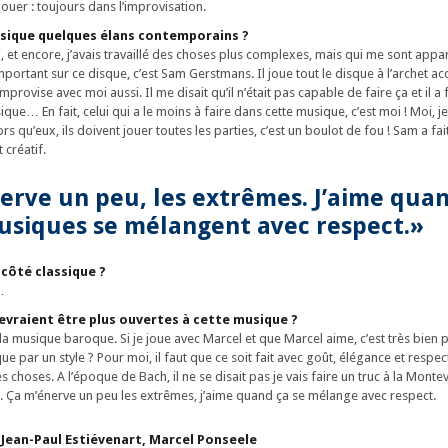
jouer : toujours dans l’improvisation.
musique quelques élans contemporains ?
i, et encore, j’avais travaillé des choses plus complexes, mais qui me sont appa
mportant sur ce disque, c’est Sam Gerstmans. Il joue tout le disque à l’archet a
provise avec moi aussi. Il me disait qu’il n’était pas capable de faire ça et il a 
que… En fait, celui qui a le moins à faire dans cette musique, c’est moi ! Moi, 
ors qu’eux, ils doivent jouer toutes les parties, c’est un boulot de fou ! Sam a f
 créatif.
erve un peu, les extrêmes. J’aime quan
siques se mélangent avec respect.»
 côté classique ?
…
 devraient être plus ouvertes à cette musique ?
la musique baroque. Si je joue avec Marcel et que Marcel aime, c’est très bie
ue par un style ? Pour moi, il faut que ce soit fait avec goût, élégance et respec
es choses. A l’époque de Bach, il ne se disait pas je vais faire un truc à la Montev
. Ça m’énerve un peu les extrêmes, j’aime quand ça se mélange avec respect.
Jean-Paul Estiévenart, Marcel Ponseele