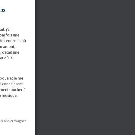
…»
t, j’ai
 parfois une
 des endroits où
en amont,
 c’était une
et où je
aroque et je me
ui connaissent
mment toucher à
te musique.
t © Didier Wagner