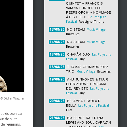
QUINTET + FRANÇOIS
VAIANA + UNDER THE
REEFS ORCH. + HOMMAGE
À E.S.T. ETC
Gaume Jazz
Festival
Rossignol-Tintiny
13/08/26
NO STEAM
Music Village
Bruxelles
14/08/26
NO STEAM
Music Village
Bruxelles
18/08/26
CHAKÂM DUO
Les Polysons
Festival
Huy
18/08/26
THOMAS GRIMMONPREZ
TRIO
Music Village
Bruxelles
19/08/26
ANU JUNNONEN & TUUR
FLORIZOONE + PALOMA
DEL REY ETC
Les Polysons
Festival
Huy
t © Didier Wagner
20/08/26
BELAMBA + PAOLA DI
BELLA
Les Polysons Festival
Huy
t très bien car
21/08/26
BIA FERREIRA + DYNA,
out de suite
LEWIS AND SOUL CARAVAN
 de réunions,