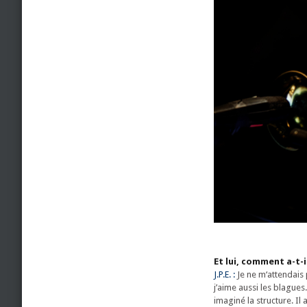
Et lui, comment a-t-i
J.P.E. :
Je ne m‘attendais 
j’aime aussi les blagues.
imaginé la structure. Il