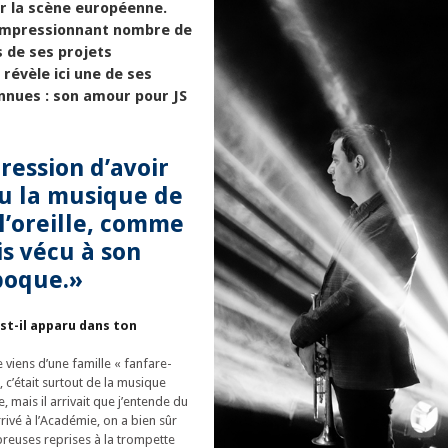
ur la scène européenne.
n impressionnant nombre de
 de ses projets
 révèle ici une de ses
nnues : son amour pour JS
pression d’avoir
u la musique de
l’oreille, comme
ais vécu à son
poque.»
est-il apparu dans ton
e viens d’une famille « fanfare-
 c’était surtout de la musique
, mais il arrivait que j’entende du
rrivé à l’Académie, on a bien sûr
euses reprises à la trompette