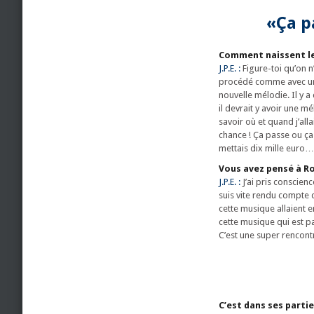
«Ça p
Comment naissent le
J.P.E. :
Figure-toi qu’on n’a
procédé comme avec un st
nouvelle mélodie. Il y a
il devrait y avoir une m
savoir où et quand j’alla
chance ! Ça passe ou ça 
mettais dix mille euro… 
Vous avez pensé à R
J.P.E. :
J’ai pris conscienc
suis vite rendu compte q
cette musique allaient 
cette musique qui est pa
C’est une super rencontre
C’est dans ses partie