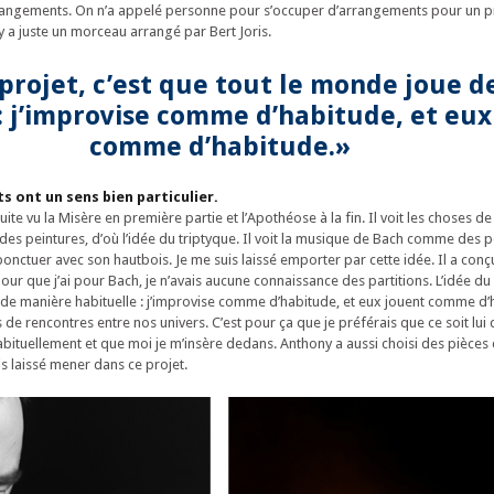
rrangements. On n’a appelé personne pour s’occuper d’arrangements pour un
 y a juste un morceau arrangé par Bert Joris.
 projet, c’est que tout le monde joue d
: j’improvise comme d’habitude, et eux
comme d’habitude.»
 ont un sens bien particulier.
ite vu la Misère en première partie et l’Apothéose à la fin. Il voit les choses d
s peintures, d’où l’idée du triptyque. Il voit la musique de Bach comme des p
t ponctuer avec son hautbois. Je me suis laissé emporter par cette idée. Il a conç
r que j’ai pour Bach, je n’avais aucune connaissance des partitions. L’idée du 
de manière habituelle : j’improvise comme d’habitude, et eux jouent comme d’h
e rencontres entre nos univers. C’est pour ça que je préférais que ce soit lui 
 habituellement et que moi je m’insère dedans. Anthony a aussi choisi des pièces q
is laissé mener dans ce projet.