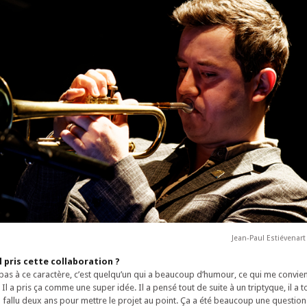
Jean-Paul Estiévenar
l pris cette collaboration ?
pas à ce caractère, c’est quelqu’un qui a beaucoup d’humour, ce qui me convien
 Il a pris ça comme une super idée. Il a pensé tout de suite à un triptyque, il a t
 a fallu deux ans pour mettre le projet au point. Ça a été beaucoup une question