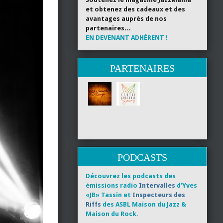
et obtenez des cadeaux et des
avantages auprès de nos
partenaires…
EN DEVENANT ADHÉRENT !
PARTENAIRES
PODCASTS
Découvrez les podcasts des
émissions radio
Intervalles
d’Yves
«JB» Tassin et
Inspecteurs des
Riffs
des ASBL Maison du Jazz &
Maison du Rock.