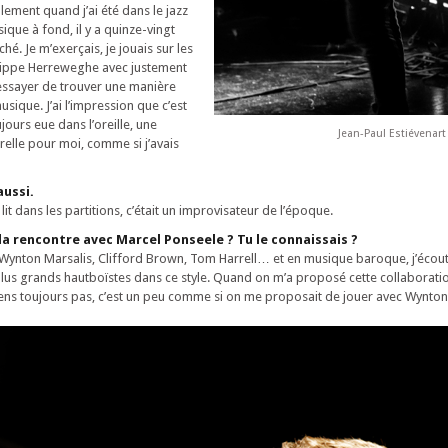
ulement quand j’ai été dans le jazz
sique à fond, il y a quinze-vingt
hé. Je m’exerçais, je jouais sur les
lippe Herreweghe avec justement
essayer de trouver une manière
usique. J’ai l’impression que c’est
jours eue dans l’oreille, une
Jean-Paul Estiévenar
elle pour moi, comme si j’avais
aussi.
lit dans les partitions, c’était un improvisateur de l’époque.
 rencontre avec Marcel Ponseele ? Tu le connaissais ?
s Wynton Marsalis, Clifford Brown, Tom Harrell… et en musique baroque, j’écou
lus grands hautboïstes dans ce style. Quand on m’a proposé cette collaboration,
viens toujours pas, c’est un peu comme si on me proposait de jouer avec Wynton