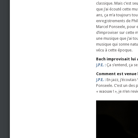
classique. Mais c’est se
que j’ai écouté cette mu
ans, ça m’a toujours touc
enregistrements de Phi
Marcel Ponseele, pour 
d’improviser sur cette m
une musique que j’ai tou
musique qui sonne natur
vécu à cette époque.
Bach improvisait lui 
J.P.E. :
Ça s’entend, ça se 
Comment est venue la
J.P.E. :
En jazz, j’écoutai
Ponseele. C’est un des p
« waouw ! », je n’en re