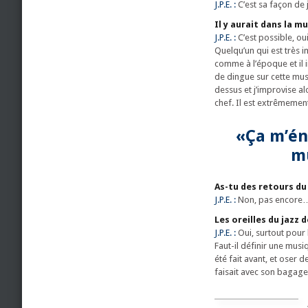
J.P.E. :
C’est sa façon de 
Il y aurait dans la 
J.P.E. :
C’est possible, ou
Quelqu’un qui est très i
comme à l’époque et il im
de dingue sur cette musi
dessus et j’improvise al
chef. Il est extrêmement
«Ça m’én
mu
As-tu des retours du
J.P.E. :
Non, pas encore
Les oreilles du jazz
J.P.E. :
Oui, surtout pour 
Faut-il définir une musiq
été fait avant, et oser d
faisait avec son bagage