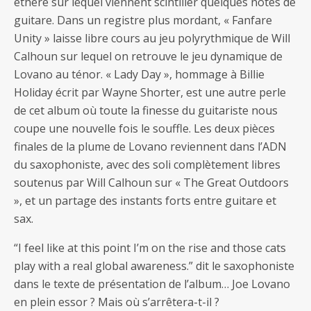
éthéré sur lequel viennent scintiller quelques notes de
guitare. Dans un registre plus mordant, « Fanfare
Unity » laisse libre cours au jeu polyrythmique de Will
Calhoun sur lequel on retrouve le jeu dynamique de
Lovano au ténor. « Lady Day », hommage à Billie
Holiday écrit par Wayne Shorter, est une autre perle
de cet album où toute la finesse du guitariste nous
coupe une nouvelle fois le souffle. Les deux pièces
finales de la plume de Lovano reviennent dans l’ADN
du saxophoniste, avec des soli complètement libres
soutenus par Will Calhoun sur « The Great Outdoors
», et un partage des instants forts entre guitare et
sax.
“I feel like at this point I’m on the rise and those cats
play with a real global awareness.” dit le saxophoniste
dans le texte de présentation de l’album… Joe Lovano
en plein essor ? Mais où s’arrêtera-t-il ?