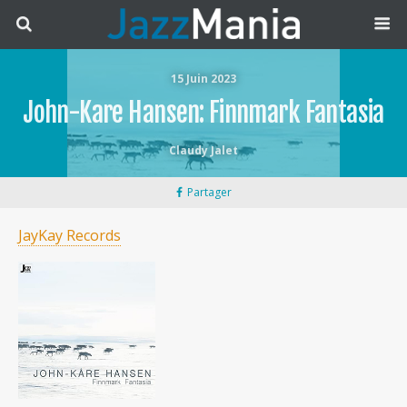
15 Juin 2023
John-Kare Hansen: Finnmark Fantasia
Claudy Jalet
Partager
JayKay Records