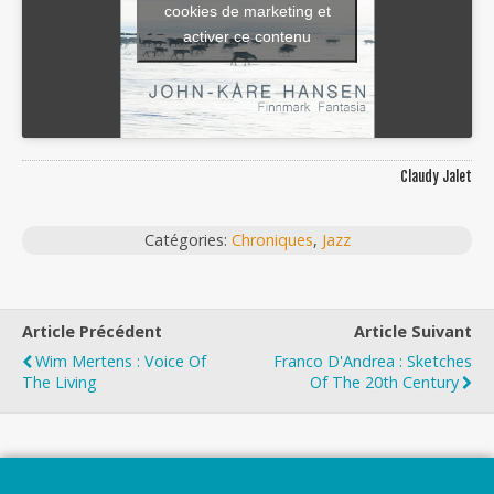
cookies de marketing et
activer ce contenu
Claudy Jalet
Catégories:
Chroniques
,
Jazz
Article Précédent
Article Suivant
Wim Mertens : Voice Of
Franco D'Andrea : Sketches
The Living
Of The 20th Century
Top