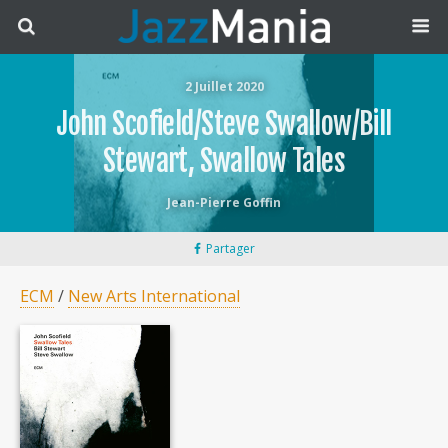
2 Juillet 2020
John Scofield/Steve Swallow/Bill
Stewart, Swallow Tales
Jean-Pierre Goffin
Partager
ECM
/
New Arts International