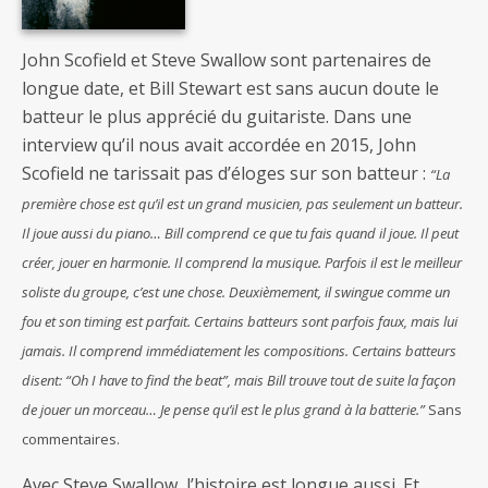
John Scofield et Steve Swallow sont partenaires de
longue date, et Bill Stewart est sans aucun doute le
batteur le plus apprécié du guitariste. Dans une
interview qu’il nous avait accordée en 2015, John
Scofield ne tarissait pas d’éloges sur son batteur :
“La
première chose est qu’il est un grand musicien, pas seulement un batteur.
I
l joue aussi du piano… Bill comprend ce que tu fais quand il joue.
I
l peut
créer, jouer en harmonie.
Il
comprend la musique.
P
arfois il est le meilleur
soliste du groupe, c’est une chose. Deuxièmement, il swingue comme un
fou et son timing est parfait. Certains batteurs sont parfois faux, mais lui
jamais. Il comprend immédiatement les compositions.
C
ertains batteurs
disent: “Oh I have to find the beat”, mais Bill trouve tout de suite la façon
de jouer un morceau… Je pense qu’il est le plus grand à la batterie.”
Sans
commentaires.
Avec Steve Swallow, l’histoire est longue aussi. Et