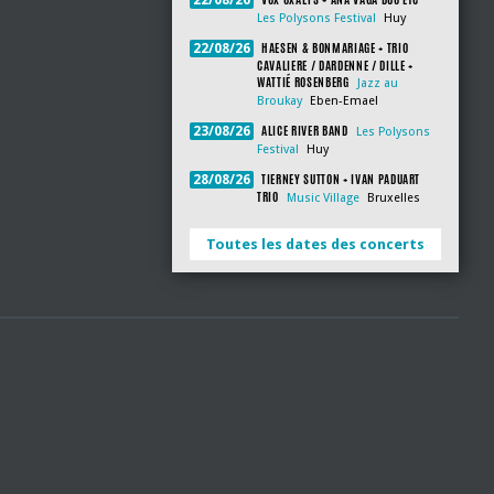
22/08/26
Les Polysons Festival
Huy
HAESEN & BONMARIAGE + TRIO
22/08/26
CAVALIERE / DARDENNE / DILLE +
WATTIÉ ROSENBERG
Jazz au
Broukay
Eben-Emael
ALICE RIVER BAND
23/08/26
Les Polysons
Festival
Huy
TIERNEY SUTTON + IVAN PADUART
28/08/26
TRIO
Music Village
Bruxelles
Toutes les dates des concerts