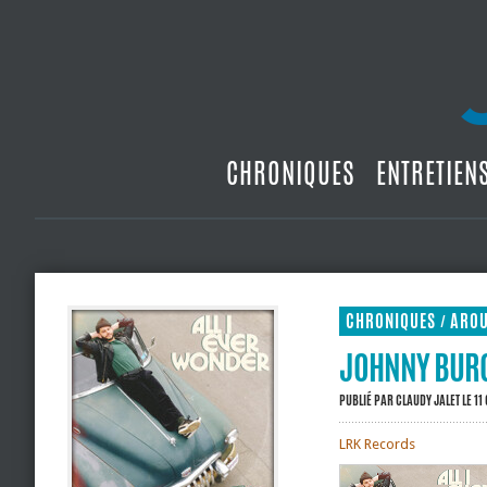
CHRONIQUES
ENTRETIEN
CHRONIQUES
ARO
/
JOHNNY BURGO
PUBLIÉ PAR
CLAUDY JALET
LE 11
LRK Records