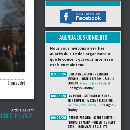
AGENDA DES CONCERTS
Nous vous invitons à vérifier
auprès du site de l’organisateur
que le concert qui vous intéresse
est bien maintenu.
GUILLAUME VIERSET + BARBARA
07/08/26
WIERNIK + AIRELLE BESSON + BJO / N.
Claudy Jalet
LORIERS
Gaume Jazz Festival
Rossignol-Tintiny
AN PIERLÉ + STÉPHANE MERCIER +
08/08/26
ERIK TRUFFAZ + MAXIME BLESIN ETC
Gaume Jazz Festival
Rossignol-
Tintiny
Article suivant
 CLOSE TO THE WATER
ARTHUR POSSING + OZAIN QUINTET +
09/08/26
FRANÇOIS VAIANA + UNDER THE REEFS
ORCH. + HOMMAGE À E.S.T. ETC