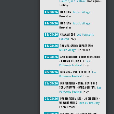
Gaume Jazz Festival
Rossignol-
Tintiny
NO STEAM
13/08/26
Music Village
Bruxelles
NO STEAM
14/08/26
Music Village
Bruxelles
CHAKÂM DUO
18/08/26
Les Polysons
Festival
Huy
THOMAS GRIMMONPREZ TRIO
18/08/26
Music Village
Bruxelles
ANU JUNNONEN & TUUR FLORIZOONE
19/08/26
+ PALOMA DEL REY ETC
Les
Polysons Festival
Huy
BELAMBA + PAOLA DI BELLA
20/08/26
Les
Polysons Festival
Huy
BIA FERREIRA + DYNA, LEWIS AND
21/08/26
SOUL CARAVAN + BANDA QUETZAL
Les
Polysons Festival
Huy
PROJECTION MILES + JO DIDDEREN +
21/08/26
WE WANT MILES
Jazz au Broukay
Eben-Emael
VOX OXALYS + ANA VAGA DUO ETC