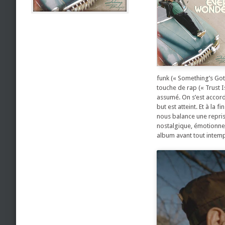
funk (« Something’s Got
touche de rap (« Trust I
assumé. On s’est accordé
but est atteint. Et à la
nous balance une repris
nostalgique, émotionnell
album avant tout intemp