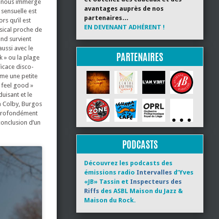
r nous immerge
avantages auprès de nos
 sensuelle est
partenaires…
rs qu’il est
EN DEVENANT ADHÉRENT !
usical proche de
nd survient
aussi avec le
PARTENAIRES
k » ou la plage
ficace disco-
ême une petite
« feel good »
uisant et le
za Colby, Burgos
, profondément
conclusion d’un
PODCASTS
Découvrez les podcasts des
émissions radio
Intervalles
d’Yves
«JB» Tassin et
Inspecteurs des
Riffs
des ASBL Maison du Jazz &
Maison du Rock.