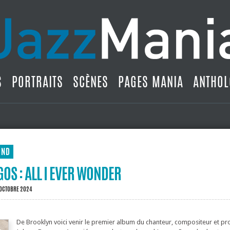
S
PORTRAITS
SCÈNES
PAGES MANIA
ANTHOL
UND
S : ALL I EVER WONDER
 OCTOBRE 2024
De Brooklyn voici venir le premier album du chanteur, compositeur et p