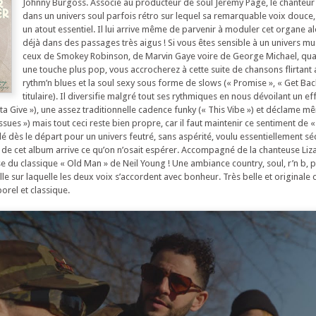
Johnny Burgoss. Associé au producteur de soul Jeremy Page, le chanteu
dans un univers soul parfois rétro sur lequel sa remarquable voix douce,
un atout essentiel. Il lui arrive même de parvenir à moduler cet organe alo
déjà dans des passages très aigus ! Si vous êtes sensible à un univers m
ceux de Smokey Robinson, de Marvin Gaye voire de George Michael, qua
une touche plus pop, vous accrocherez à cette suite de chansons flirtant 
rythm’n blues et la soul sexy sous forme de slows (« Promise », « Get Bac
titulaire). Il diversifie malgré tout ses rythmiques en nous dévoilant un ef
ta Give »), une assez traditionnelle cadence funky (« This Vibe ») et déclame m
ssues ») mais tout ceci reste bien propre, car il faut maintenir ce sentiment de 
 dès le départ pour un univers feutré, sans aspérité, voulu essentiellement séd
 fin de cet album arrive ce qu’on n’osait espérer. Accompagné de la chanteuse Li
e du classique « Old Man » de Neil Young ! Une ambiance country, soul, r’n b
e sur laquelle les deux voix s’accordent avec bonheur. Très belle et originale 
orel et classique.