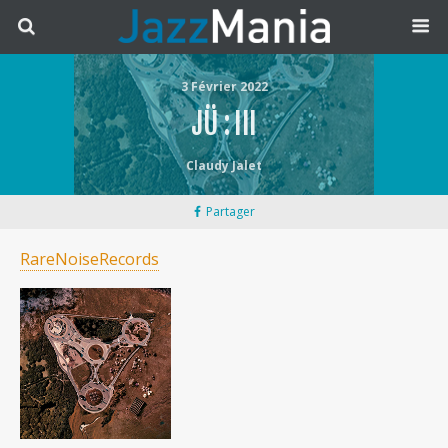
3 Février 2022
JÜ : III
Claudy Jalet
Partager
RareNoiseRecords