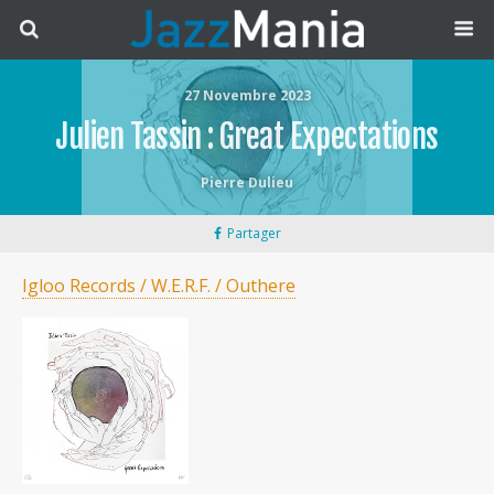
27 Novembre 2023
Julien Tassin : Great Expectations
Pierre Dulieu
Partager
Igloo Records / W.E.R.F. / Outhere